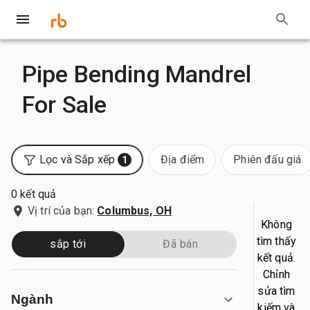
Pipe Bending Mandrel
For Sale
Lọc và Sắp xếp
Địa điểm
Phiên đấu giá
1
0 kết quả
Vị trí của bạn:
Columbus, OH
Không
tìm thấy
sắp tới
Đã bán
kết quả.
Chỉnh
sửa tìm
Ngành
kiếm và