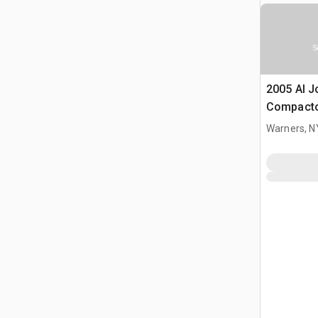
S
2005 Al J
Compact
Warners, N