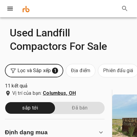
Used Landfill
Compactors For Sale
Lọc và Sắp xếp
Địa điểm
Phiên đấu giá
1
11 kết quả
Vị trí của bạn:
Columbus, OH
sắp tới
Đã bán
Định dạng mua