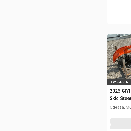
Lot 5455A
2026 GIYI
Skid Stee
(Unused)
Odessa, M