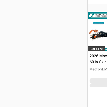
Lot 6170
2026 Mow
60 in Ski
(Unused)
Medford, 