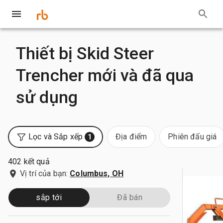
Thiết bị Skid Steer
Trencher mới và đã qua
sử dụng
Lọc và Sắp xếp
Địa điểm
Phiên đấu giá
1
402 kết quả
Vị trí của bạn:
Columbus, OH
sắp tới
Đã bán