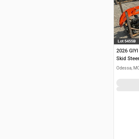
Lot 5455B
2026 GIYI
Skid Stee
(Unused)
Odessa, M