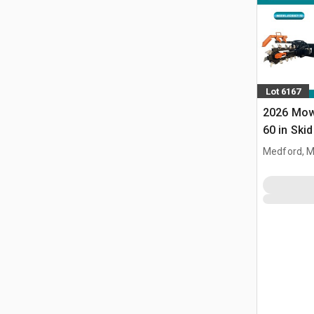
Lot 6167
2026 Mow
60 in Ski
(Unused)
Medford, 