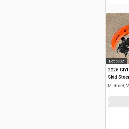
Lot 6307
2026 GIYI
Skid Stee
(Unused)
Medford, 