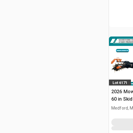
Lot 6171
2026 Mow
60 in Ski
(Unused)
Medford, 