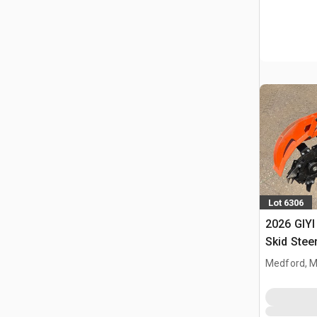
Lot 6306
2026 GIYI
Skid Stee
(Unused)
Medford, 