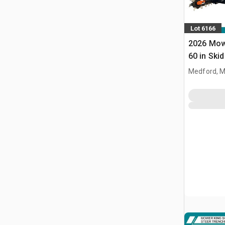
Lot 6166
2026 Mow
60 in Ski
(Unused)
Medford, 