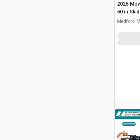
2026 Mow
60 in Ski
(Unused)
Medford, 