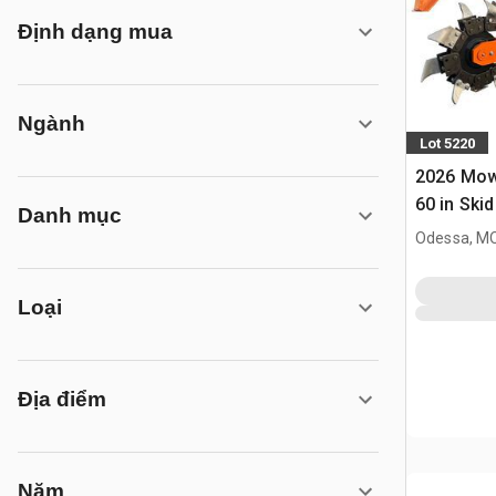
Định dạng mua
Ngành
Lot 5220
2026 Mow
60 in Ski
Danh mục
(Unused)
Odessa, M
Loại
Địa điểm
Năm