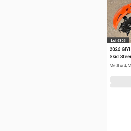
Lot 6305
2026 GIYI
Skid Stee
(Unused)
Medford, 