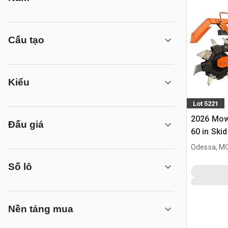
Cấu tạo
Kiểu
Lot 5221
2026 Mow
Đấu giá
60 in Ski
(Unused)
Odessa, M
Số lô
Nền tảng mua