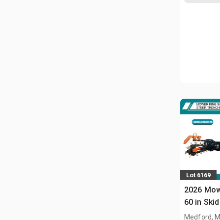
Lot 6169
2026 Mow
60 in Ski
(Unused)
Medford, 