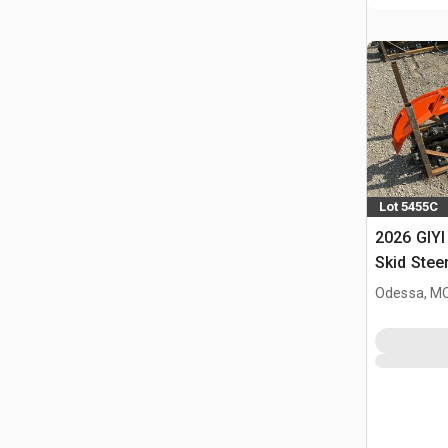
Lot 5455C
2026 GIYI
Skid Stee
(Unused)
Odessa, M