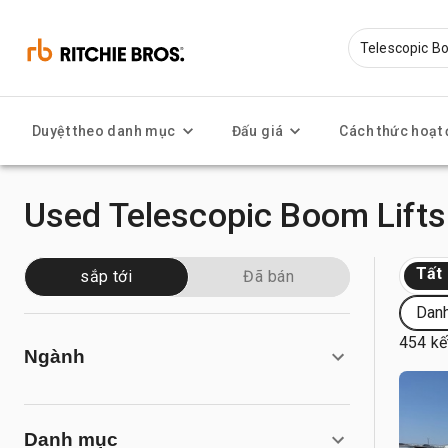
Duyệt theo danh mục
Đấu giá
Cách thức hoạt
Used Telescopic Boom Lifts
Tất
sắp tới
Đã bán
Danh
454 kế
Ngành
Danh mục