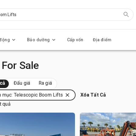
 động
Bảo dưỡng
Cấp vốn
Địa điểm
 For Sale
 cả
Đấu giá
Ra giá
 mục: Telescopic Boom Lifts
Xóa Tất Cả
t quả