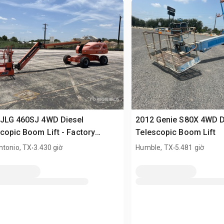
 JLG 460SJ 4WD Diesel
2012 Genie S80X 4WD D
copic Boom Lift - Factory
Telescopic Boom Lift
nditioned 2019
.
.
ntonio, TX
3.430 giờ
Humble, TX
5.481 giờ