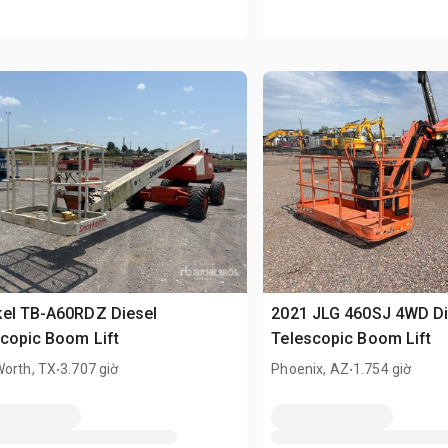
kel TB-A60RDZ Diesel
2021 JLG 460SJ 4WD Di
copic Boom Lift
Telescopic Boom Lift
.
.
Worth, TX
3.707 giờ
Phoenix, AZ
1.754 giờ