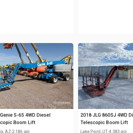
Genie S-65 4WD Diesel
2018 JLG 860SJ 4WD Di
copic Boom Lift
Telescopic Boom Lift
.
.
ix, AZ
2.186 giờ
Lake Point, UT
4.383 giờ