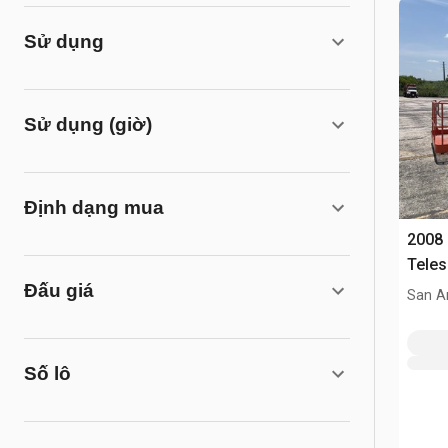
Sử dụng
Sử dụng (giờ)
Định dạng mua
2008
Teles
Đấu giá
Reco
San A
Số lô