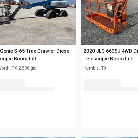
Genie S-65 Trax Crawler Diesel
2020 JLG 660SJ 4WD Di
copic Boom Lift
Telescopic Boom Lift
.
Worth, TX
2.506 giờ
Humble, TX