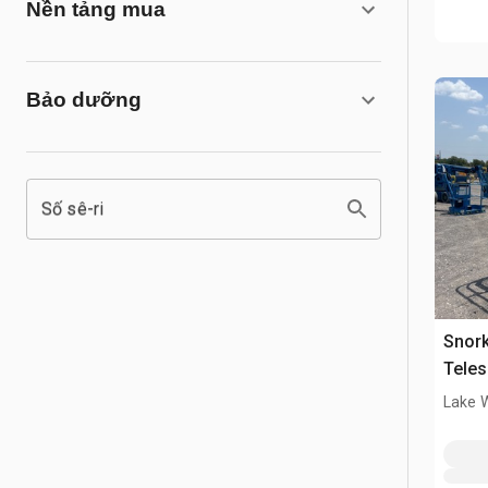
Nền tảng mua
Bảo dưỡng
Số sê-ri
Snor
Teles
Lake 