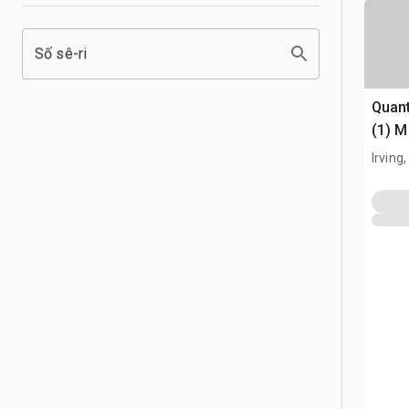
Số sê-ri
Quant
(1) M
Defle
Irving