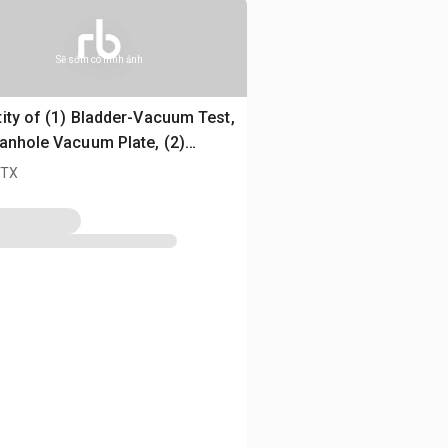
Sẽ sớm có hình ảnh
ity of (1) Bladder-Vacuum Test,
anhole Vacuum Plate, (2)
ction Gages
, TX