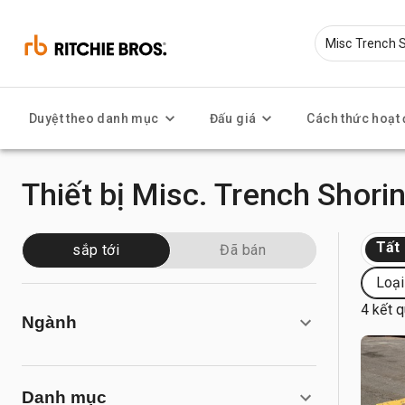
Duyệt theo danh mục
Đấu giá
Cách thức hoạt
Thiết bị Misc. Trench Shori
Tất
sắp tới
Đã bán
Loại
4 kết 
Ngành
Danh mục