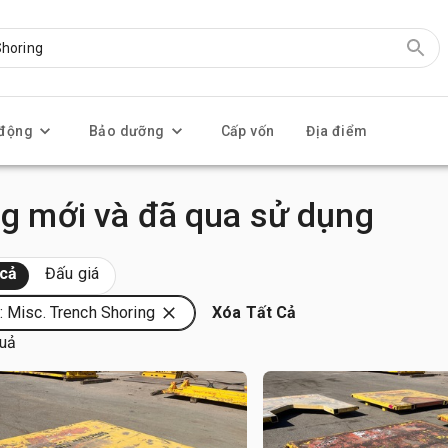
 động
Bảo dưỡng
Cấp vốn
Địa điểm
ng mới và đã qua sử dụng
 cả
Đấu giá
: Misc. Trench Shoring
Xóa Tất Cả
quả