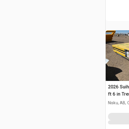
2026 Suihe
ft 6 in Tr
(Unused)
Nisku, AB,