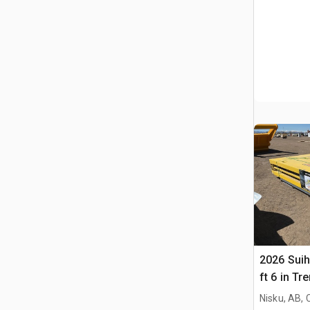
2026 Suihe
ft 6 in Tr
(Unused)
Nisku, AB,