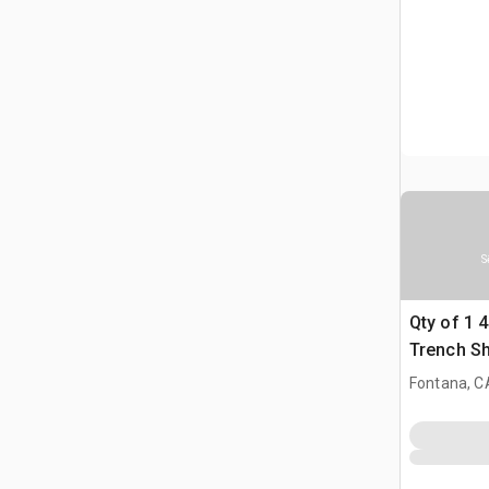
S
Qty of 1 4 
Trench Sh
Fontana, C