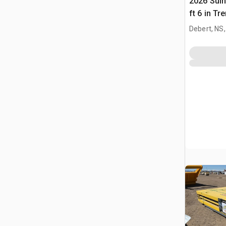
2026 Suihe
ft 6 in Tr
(Unused)
Debert, NS