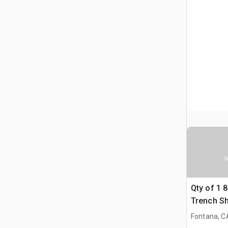
S
Qty of 1 8 
Trench Sh
Fontana, C