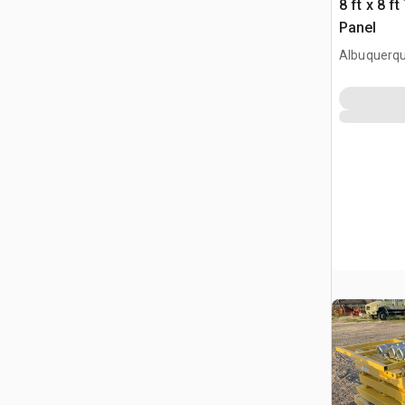
8 ft x 8 
Panel
Albuquerq