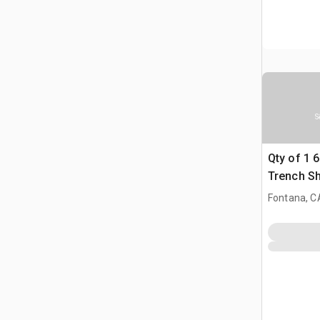
S
Qty of 1 6 
Trench Sh
Fontana, C