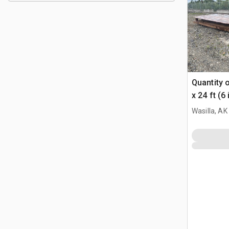
Quantity 
x 24 ft (6
Shield
Wasilla, AK