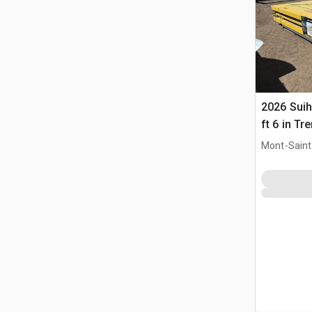
2026 Suihe
ft 6 in Tr
(Unused)
Mont-Saint-