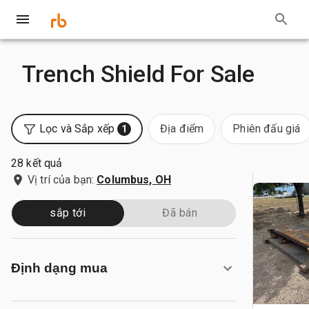
Trench Shield For Sale
Lọc và Sắp xếp
Địa điểm
Phiên đấu giá
1
28 kết quả
Vị trí của bạn:
Columbus, OH
sắp tới
Đã bán
Định dạng mua