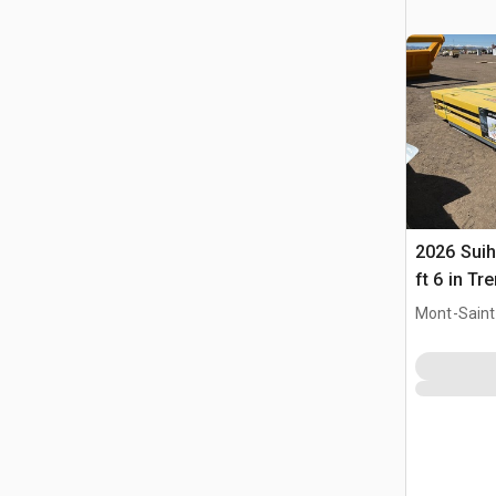
2026 Suihe
ft 6 in Tr
(Unused)
Mont-Saint-