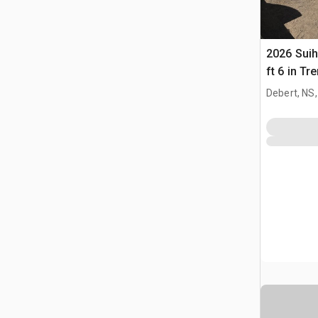
2026 Suihe
ft 6 in Tr
(Unused)
Debert, NS