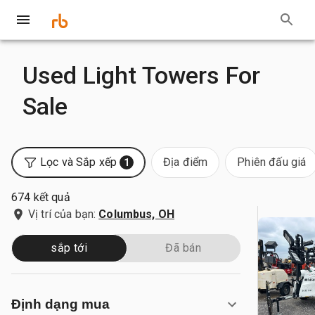
Used Light Towers For
Sale
Lọc và Sắp xếp
Địa điểm
Phiên đấu giá
1
674 kết quả
Vị trí của bạn:
Columbus, OH
sắp tới
Đã bán
Định dạng mua