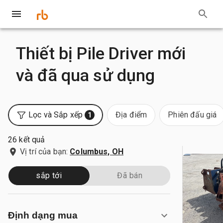
Thiết bị Pile Driver mới
và đã qua sử dụng
Lọc và Sắp xếp
Địa điểm
Phiên đấu giá
1
26 kết quả
Vị trí của bạn:
Columbus, OH
sắp tới
Đã bán
Định dạng mua