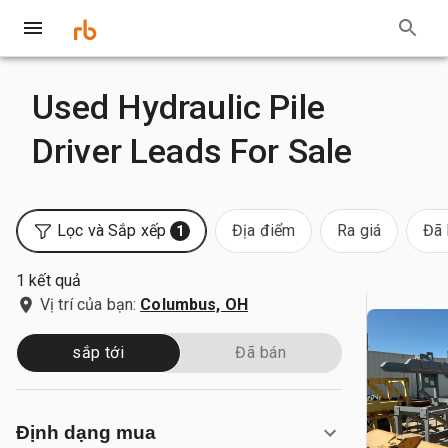
Used Hydraulic Pile
Driver Leads For Sale
Lọc và Sắp xếp
Địa điểm
Ra giá
Đã 
1
1 kết quả
Vị trí của bạn:
Columbus, OH
sắp tới
Đã bán
Định dạng mua