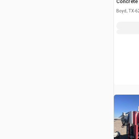
Concrete
.
Boyd, TX
6