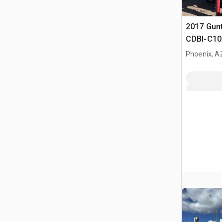
2017 Gun
CDBI-C10
Inserter 
Phoenix, A