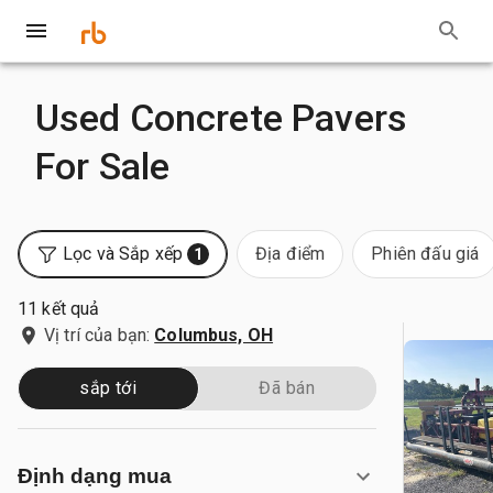
Used Concrete Pavers
For Sale
Lọc và Sắp xếp
Địa điểm
Phiên đấu giá
1
11 kết quả
Vị trí của bạn:
Columbus, OH
sắp tới
Đã bán
Định dạng mua