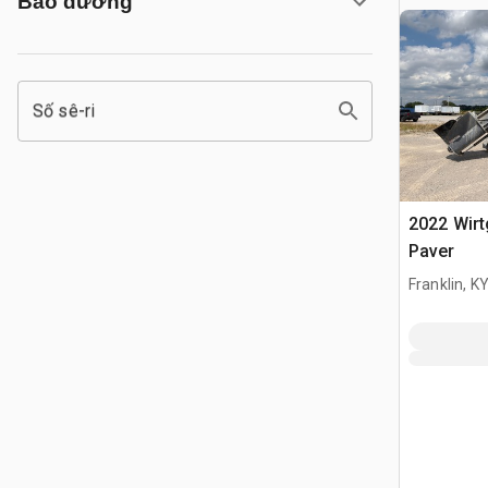
Bảo dưỡng
Số sê-ri
2022 Wirt
Paver
Franklin, K