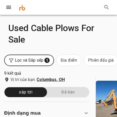
Used Cable Plows For
Sale
Lọc và Sắp xếp
Địa điểm
Phiên đấu giá
1
9 kết quả
Vị trí của bạn:
Columbus, OH
sắp tới
Đã bán
Định dạng mua