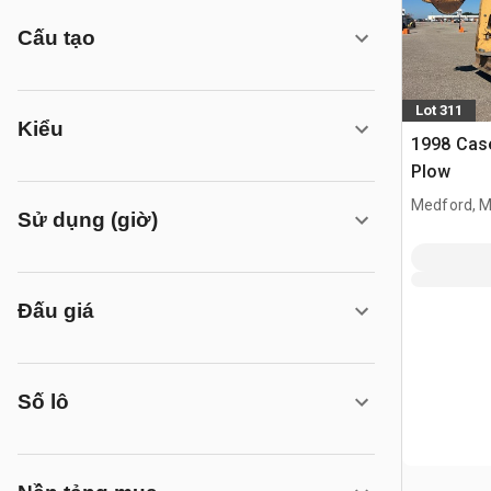
Cấu tạo
Lot 311
Kiểu
1998 Cas
Plow
Medford, 
Sử dụng (giờ)
Đấu giá
Số lô