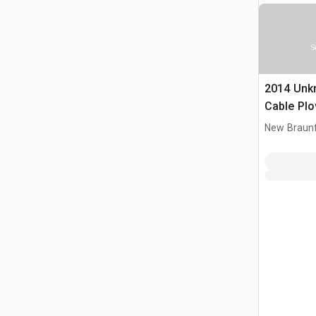
S
2014 Unk
Cable Pl
New Braunf