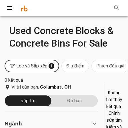
Used Concrete Blocks &
Concrete Bins For Sale
Lọc và Sắp xếp
Địa điểm
Phiên đấu giá
1
0 kết quả
Vị trí của bạn:
Columbus, OH
Không
tìm thấy
sắp tới
Đã bán
kết quả.
Chỉnh
sửa tìm
Ngành
kiếm và