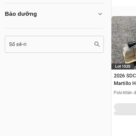
Bảo dưỡng
Số sê-ri
Lot 1525
2026 SD
Martillo H
/ Backhoe
Polotitlán d
(Unused)
MEX