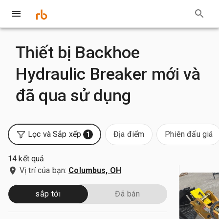
Thiết bị Backhoe
Hydraulic Breaker mới và
đã qua sử dụng
Lọc và Sắp xếp
Địa điểm
Phiên đấu giá
1
14 kết quả
Vị trí của bạn:
Columbus, OH
sắp tới
Đã bán