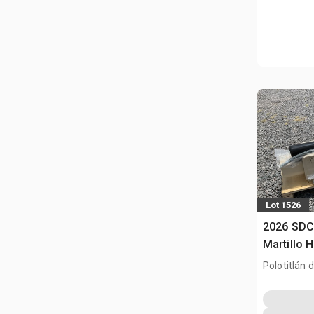
Lot 1526
2026 SD
Martillo H
/ Backhoe
Polotitlán d
(Unused)
MEX