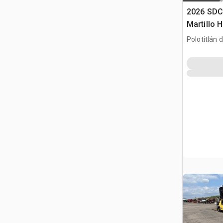
2026 SD
Martillo H
/ Backhoe
Polotitlán d
(Unused)
MEX