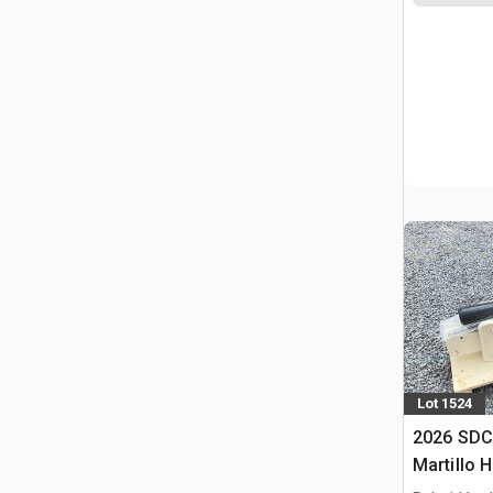
Lot 1524
2026 SD
Martillo H
/ Backhoe