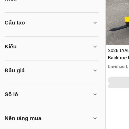
Cấu tạo
Kiểu
2026 LYAL
Backhoe H
(Unused)
Davenport,
Đấu giá
Số lô
Nền tảng mua