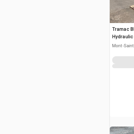
Tramac B
Hydraulic
Deere 71
Mont-Saint-