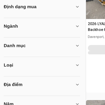
Định dạng mua
2026 LYAL
Ngành
Backhoe H
(Unused)
Davenport,
Danh mục
Loại
Địa điểm
Năm