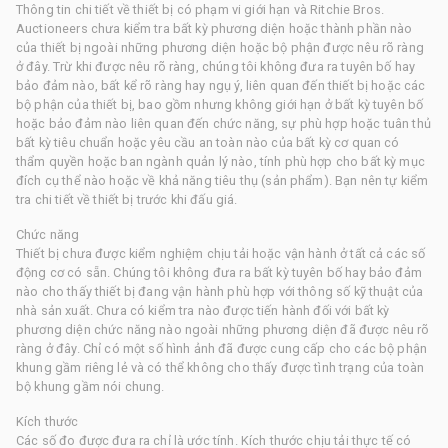
Thông tin chi tiết về thiết bị có phạm vi giới hạn và Ritchie Bros.
Auctioneers chưa kiểm tra bất kỳ phương diện hoặc thành phần nào
của thiết bị ngoài những phương diện hoặc bộ phận được nêu rõ ràng
ở đây. Trừ khi được nêu rõ ràng, chúng tôi không đưa ra tuyên bố hay
bảo đảm nào, bất kể rõ ràng hay ngụ ý, liên quan đến thiết bị hoặc các
bộ phận của thiết bị, bao gồm nhưng không giới hạn ở bất kỳ tuyên bố
hoặc bảo đảm nào liên quan đến chức năng, sự phù hợp hoặc tuân thủ
bất kỳ tiêu chuẩn hoặc yêu cầu an toàn nào của bất kỳ cơ quan có
thẩm quyền hoặc ban ngành quản lý nào, tính phù hợp cho bất kỳ mục
đích cụ thể nào hoặc về khả năng tiêu thụ (sản phẩm). Bạn nên tự kiểm
tra chi tiết về thiết bị trước khi đấu giá.
Chức năng
Thiết bị chưa được kiểm nghiệm chịu tải hoặc vận hành ở tất cả các số
động cơ có sẵn. Chúng tôi không đưa ra bất kỳ tuyên bố hay bảo đảm
nào cho thấy thiết bị đang vận hành phù hợp với thông số kỹ thuật của
nhà sản xuất. Chưa có kiểm tra nào được tiến hành đối với bất kỳ
phương diện chức năng nào ngoài những phương diện đã được nêu rõ
ràng ở đây. Chỉ có một số hình ảnh đã được cung cấp cho các bộ phận
khung gầm riêng lẻ và có thể không cho thấy được tình trạng của toàn
bộ khung gầm nói chung.
Kích thước
Các số đo được đưa ra chỉ là ước tính. Kích thước chịu tải thực tế có