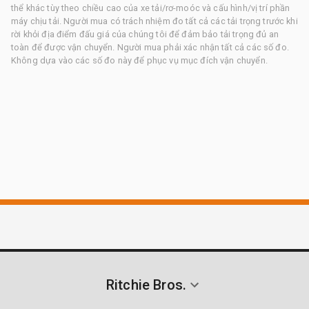
thể khác tùy theo chiều cao của xe tải/rơ-moóc và cấu hình/vị trí phần
máy chịu tải. Người mua có trách nhiệm đo tất cả các tải trọng trước khi
rời khỏi địa điểm đấu giá của chúng tôi để đảm bảo tải trọng đủ an
toàn để được vận chuyển. Người mua phải xác nhận tất cả các số đo.
Không dựa vào các số đo này để phục vụ mục đích vận chuyển.
Ritchie Bros.