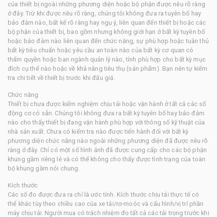
của thiết bị ngoài những phương diện hoặc bộ phận được nêu rõ ràng
ở đây. Trừ khi được nêu rõ ràng, chúng tôi không đưa ra tuyên bố hay
bảo đảm nào, bất kể rõ ràng hay ngụ ý, liên quan đến thiết bị hoặc các
bộ phận của thiết bị, bao gồm nhưng không giới hạn ở bất kỳ tuyên bố
hoặc bảo đảm nào liên quan đến chức năng, sự phù hợp hoặc tuân thủ
bất kỳ tiêu chuẩn hoặc yêu cầu an toàn nào của bất kỳ cơ quan có
thẩm quyền hoặc ban ngành quản lý nào, tính phù hợp cho bất kỳ mục
đích cụ thể nào hoặc về khả năng tiêu thụ (sản phẩm). Bạn nên tự kiểm
tra chi tiết về thiết bị trước khi đấu giá.
Chức năng
Thiết bị chưa được kiểm nghiệm chịu tải hoặc vận hành ở tất cả các số
động cơ có sẵn. Chúng tôi không đưa ra bất kỳ tuyên bố hay bảo đảm
nào cho thấy thiết bị đang vận hành phù hợp với thông số kỹ thuật của
nhà sản xuất. Chưa có kiểm tra nào được tiến hành đối với bất kỳ
phương diện chức năng nào ngoài những phương diện đã được nêu rõ
ràng ở đây. Chỉ có một số hình ảnh đã được cung cấp cho các bộ phận
khung gầm riêng lẻ và có thể không cho thấy được tình trạng của toàn
bộ khung gầm nói chung.
Kích thước
Các số đo được đưa ra chỉ là ước tính. Kích thước chịu tải thực tế có
thể khác tùy theo chiều cao của xe tải/rơ-moóc và cấu hình/vị trí phần
máy chịu tải. Người mua có trách nhiệm đo tất cả các tải trọng trước khi