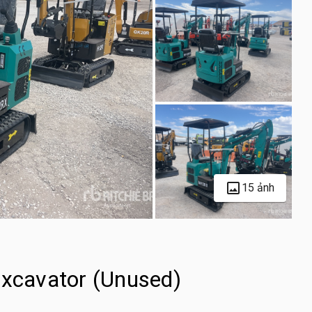
15 ảnh
cavator (Unused)