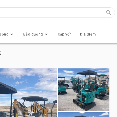
 động
Bảo dưỡng
Cấp vốn
Địa điểm
)