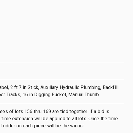
l, 2 ft 7 in Stick, Auxiliary Hydraulic Plumbing, Backfill
ber Tracks, 16 in Digging Bucket, Manual Thumb
mes of lots 156 thru 169 are tied together. If a bid is
 time extension will be applied to all lots. Once the time
h bidder on each piece will be the winner.