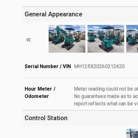
General Appearance
Serial Number / VIN
MH12RX20260212K20
Hour Meter /
Meter reading could not be ob
Odometer
No guarantees made as to act
report reflects what can be v
Control Station