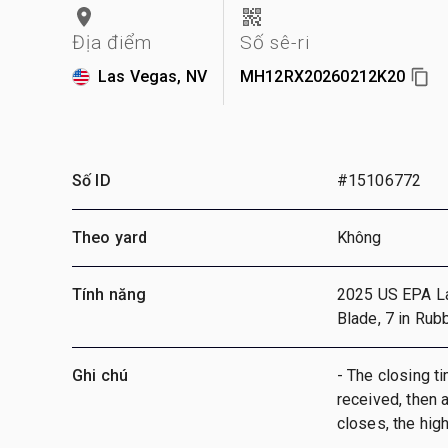
Địa điểm
Số sê-ri
Las Vegas, NV
MH12RX20260212K20
Số ID
#15106772
Theo yard
Không
Tính năng
2025 US EPA Labe
Blade, 7 in Rub
Ghi chú
- The closing ti
received, then a
closes, the hig