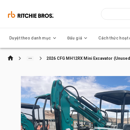
Duyệt theo danh mục
Đấu giá
Cách thức hoạt
2026 CFG MH12RX Mini Excavator (Unused