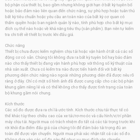
bộ phận của thiết bị, bao gồm nhưng không giới hạn ở bất kỳ tuyên bố
hoặc bảo đảm nào liên quan đến chức năng, sự phù hợp hoặc tuân thủ
bất kỳ tiêu chuẩn hoặc yêu cầu an toàn nào của bất kỳ cơ quan có
thẩm quyền hoặc ban ngành quản lý nào, tính phù hợp cho bất kỳ mục
đích cụ thể nào hoặc về khả năng tiêu thụ (sản phẩm). Bạn nên tự kiểm
tra chi tiết về thiết bị trước khi đấu giá.
Chức năng
Thiết bị chưa được kiểm nghiệm chịu tải hoặc vận hành ở tất cả các số
động cơ có sẵn. Chúng tôi không đưa ra bất kỳ tuyên bố hay bảo đảm
nào cho thấy thiết bị đang vận hành phù hợp với thông số kỹ thuật của
nhà sản xuất. Chưa có kiểm tra nào được tiến hành đối với bất kỳ
phương diện chức năng nào ngoài những phương diện đã được nêu rõ
ràng ở đây. Chỉ có một số hình ảnh đã được cung cấp cho các bộ phận
khung gầm riêng lẻ và có thể không cho thấy được tình trạng của toàn
bộ khung gầm nói chung.
Kích thước
Các số đo được đưa ra chỉ là ước tính. Kích thước chịu tải thực tế có
thể khác tùy theo chiều cao của xe tải/rơ-moóc và cấu hình/vị trí phần
máy chịu tải. Người mua có trách nhiệm đo tất cả các tải trọng trước khi
rời khỏi địa điểm đấu giá của chúng tôi để đảm bảo tải trọng đủ an
toàn để được vận chuyển. Người mua phải xác nhận tất cả các số đo.
Không dựa vào các số đo này để phục vụ mục đích vận chuyển.