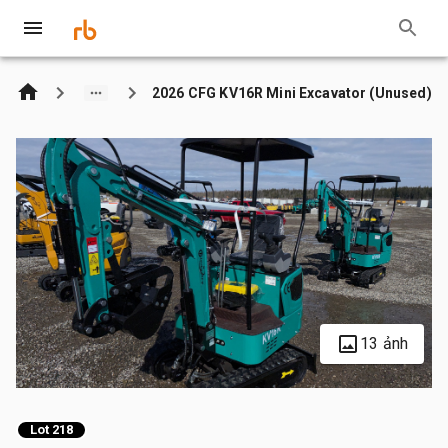
2026 CFG KV16R Mini Excavator (Unused)
13 ảnh
Lot 218