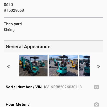
Số ID
#15029068
Theo yard
Không
General Appearance
Serial Number / VIN
KV16RB82026030113
Hour Meter /