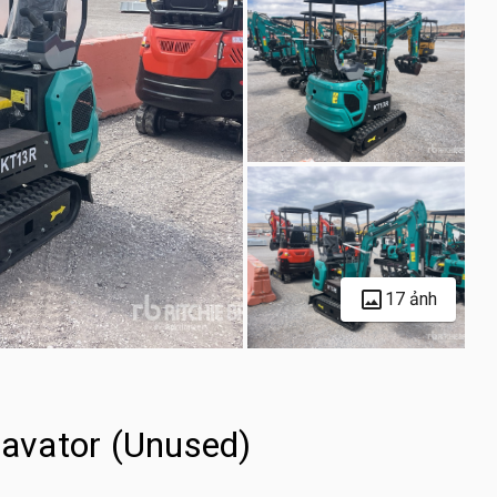
17 ảnh
avator (Unused)