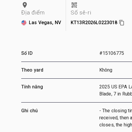
Địa điểm
Số sê-ri
Las Vegas, NV
KT13R2026L0223018
Số ID
#15106775
Theo yard
Không
Tính năng
2025 US EPA Labe
Blade, 7 in Rub
Ghi chú
- The closing ti
received, then a
closes, the hig