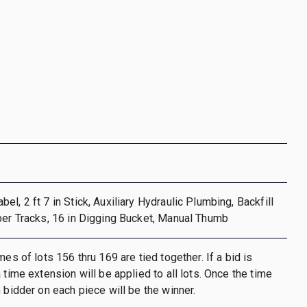
l, 2 ft 7 in Stick, Auxiliary Hydraulic Plumbing, Backfill
ber Tracks, 16 in Digging Bucket, Manual Thumb
mes of lots 156 thru 169 are tied together. If a bid is
 time extension will be applied to all lots. Once the time
h bidder on each piece will be the winner.