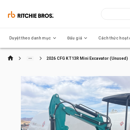
Duyệt theo danh mục
Đấu giá
Cách thức hoạt
2026 CFG KT13R Mini Excavator (Unused)