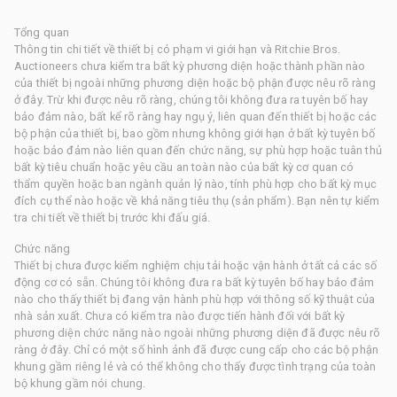
Tổng quan
Thông tin chi tiết về thiết bị có phạm vi giới hạn và Ritchie Bros.
Auctioneers chưa kiểm tra bất kỳ phương diện hoặc thành phần nào
của thiết bị ngoài những phương diện hoặc bộ phận được nêu rõ ràng
ở đây. Trừ khi được nêu rõ ràng, chúng tôi không đưa ra tuyên bố hay
bảo đảm nào, bất kể rõ ràng hay ngụ ý, liên quan đến thiết bị hoặc các
bộ phận của thiết bị, bao gồm nhưng không giới hạn ở bất kỳ tuyên bố
hoặc bảo đảm nào liên quan đến chức năng, sự phù hợp hoặc tuân thủ
bất kỳ tiêu chuẩn hoặc yêu cầu an toàn nào của bất kỳ cơ quan có
thẩm quyền hoặc ban ngành quản lý nào, tính phù hợp cho bất kỳ mục
đích cụ thể nào hoặc về khả năng tiêu thụ (sản phẩm). Bạn nên tự kiểm
tra chi tiết về thiết bị trước khi đấu giá.
Chức năng
Thiết bị chưa được kiểm nghiệm chịu tải hoặc vận hành ở tất cả các số
động cơ có sẵn. Chúng tôi không đưa ra bất kỳ tuyên bố hay bảo đảm
nào cho thấy thiết bị đang vận hành phù hợp với thông số kỹ thuật của
nhà sản xuất. Chưa có kiểm tra nào được tiến hành đối với bất kỳ
phương diện chức năng nào ngoài những phương diện đã được nêu rõ
ràng ở đây. Chỉ có một số hình ảnh đã được cung cấp cho các bộ phận
khung gầm riêng lẻ và có thể không cho thấy được tình trạng của toàn
bộ khung gầm nói chung.