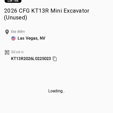
Lot 164
2026 CFG KT13R Mini Excavator
(Unused)
Địa điểm
Las Vegas, NV
Số sê-ri
KT13R2026L0225023
Loading...