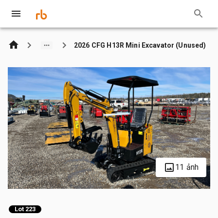
2026 CFG H13R Mini Excavator (Unused)
11 ảnh
Lot 223