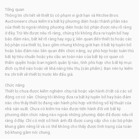
Tổng quan
Thông tin chi tiết về thiết bị có phạm vi giới hạn và Ritchie Bros.
Auctioneers chưa kiểm tra bất kỳ phương diện hoặc thành phần nào
của thiết bị ngoài những phương diện hoặc bộ phận được nêu rõ ràng
ở đây. Trừ khi được nêu rõ ràng, chúng tôi không đưa ra tuyên bố hay
bảo đảm nào, bất kể rõ ràng hay ngụ ý, liên quan đến thiết bị hoặc các
bộ phận của thiết bị, bao gồm nhưng không giới hạn ở bất kỳ tuyên bố
hoặc bảo đảm nào liên quan đến chức năng, sự phù hợp hoặc tuân thủ
bất kỳ tiêu chuẩn hoặc yêu cầu an toàn nào của bất kỳ cơ quan có
thẩm quyền hoặc ban ngành quản lý nào, tính phù hợp cho bất kỳ mục
đích cụ thể nào hoặc về khả năng tiêu thụ (sản phẩm). Bạn nên tự kiểm
tra chi tiết về thiết bị trước khi đấu giá.
Chức năng
Thiết bị chưa được kiểm nghiệm chịu tải hoặc vận hành ở tất cả các số
động cơ có sẵn. Chúng tôi không đưa ra bất kỳ tuyên bố hay bảo đảm
nào cho thấy thiết bị đang vận hành phù hợp với thông số kỹ thuật của
nhà sản xuất. Chưa có kiểm tra nào được tiến hành đối với bất kỳ
phương diện chức năng nào ngoài những phương diện đã được nêu rõ
ràng ở đây. Chỉ có một số hình ảnh đã được cung cấp cho các bộ phận
khung gầm riêng lẻ và có thể không cho thấy được tình trạng của toàn
bộ khung gầm nói chung.