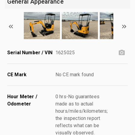
General Appearance
Serial Number / VIN
1625025
CE Mark
No CE mark found
Hour Meter /
0 hrs-No guarantees
Odometer
made as to actual
hours/miles/kilometers;
the inspection report
reflects what can be
visually observed.