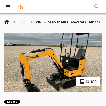
2025 JPC KV12 Mini Excavator (Unused)
32 ảnh
Lot 853