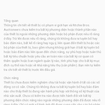
Tổng quan
Thông tin chi tiết về thiết bị có phạm vi giới hạn và Ritchie Bros.
Auctioneers chưa kiểm tra bất kỳ phương diện hoặc thành phần nào
của thiết bị ngoài những phương diện hoặc bộ phận được nêu rõ ràng
ở đây. Trừ khi được nêu rõ ràng, chúng tôi không đưa ra tuyên bố hay
bảo đảm nào, bất kể rõ ràng hay ngụ ý, liên quan đến thiết bị hoặc các
bộ phận của thiết bị, bao gồm nhưng không giới hạn ở bất kỳ tuyên bố
hoặc bảo đảm nào liên quan đến chức năng, sự phù hợp hoặc tuân thủ
bất kỳ tiêu chuẩn hoặc yêu cầu an toàn nào của bất kỳ cơ quan có
thẩm quyền hoặc ban ngành quản lý nào, tính phù hợp cho bất kỳ mục
đích cụ thể nào hoặc về khả năng tiêu thụ (sản phẩm). Bạn nên tự kiểm
tra chi tiết về thiết bị trước khi đấu giá.
Chức năng
Thiết bị chưa được kiểm nghiệm chịu tải hoặc vận hành ở tất cả các số
động cơ có sẵn. Chúng tôi không đưa ra bất kỳ tuyên bố hay bảo đảm
nào cho thấy thiết bị đang vận hành phù hợp với thông số kỹ thuật của
nhà sản xuất. Chưa có kiểm tra nào được tiến hành đối với bất kỳ
phương diện chức năng nào ngoài những phương diện đã được nêu rõ
ràng ở đây. Chỉ có một số hình ảnh đã được cung cấp cho các bộ phận