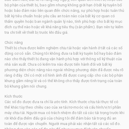
bộ phận của thiết bị, bao gồm nhưng không giới hạn ở bất kỳ tuyên bố
hoặc bảo đảm nào liên quan đến chức năng, sự phù hợp hoặc tuân thủ
bất kỳ tiêu chuẩn hoặc yêu cầu an toàn nào của bất kỳ cơ quan có
thẩm quyền hoặc ban ngành quản lý nào, tính phù hợp cho bất kỳ mục
đích cụ thể nào hoặc về khả năng tiêu thụ (sản phẩm). Bạn nên tự kiểm
tra chi tiết về thiết bị trước khi đấu giá.
Chức năng
Thiết bị chưa được kiểm nghiệm chịu tải hoặc vận hành ở tất cả các số
động cơ có sẵn. Chúng tôi không đưa ra bất kỳ tuyên bố hay bảo đảm
nào cho thấy thiết bị đang vận hành phù hợp với thông số kỹ thuật của
nhà sản xuất. Chưa có kiểm tra nào được tiến hành đối với bất kỳ
phương diện chức năng nào ngoài những phương diện đã được nêu rõ
ràng ở đây. Chỉ có một số hình ảnh đã được cung cấp cho các bộ phận
khung gầm riêng lẻ và có thể không cho thấy được tình trạng của toàn
bộ khung gầm nói chung.
Kích thước
Các số đo được đưa ra chỉ là ước tính. Kích thước chịu tải thực tế có
thể khác tùy theo chiều cao của xe tải/rơ-moóc và cấu hình/vị trí phần
máy chịu tải. Người mua có trách nhiệm đo tất cả các tải trọng trước khi
rời khỏi địa điểm đấu giá của chúng tôi để đảm bảo tải trọng đủ an
toàn để được vận chuyển. Người mua phải xác nhận tất cả các số đo.