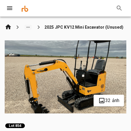
2025 JPC KV12 Mini Excavator (Unused)
32 ảnh
Lot 854