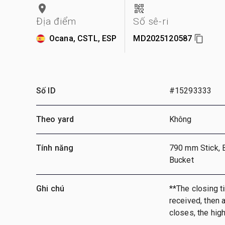
Địa điểm
Số sê-ri
Ocana, CSTL, ESP
MD2025120587
Số ID
#15293333
Theo yard
Không
Tính năng
790 mm Stick, 
Bucket
Ghi chú
**The closing ti
received, then a
closes, the hig