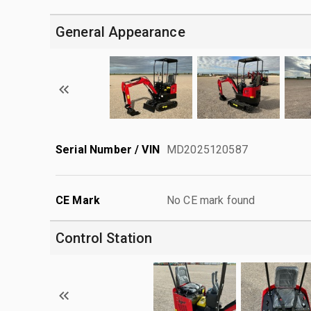
General Appearance
Serial Number / VIN
MD2025120587
CE Mark
No CE mark found
Control Station