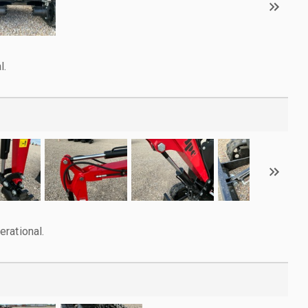
l.
rational.