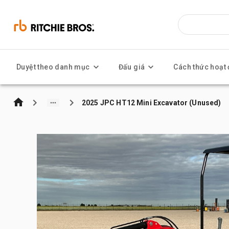
Duyệt theo danh mục
Đấu giá
Cách thức hoạt
2025 JPC HT12 Mini Excavator (Unused)