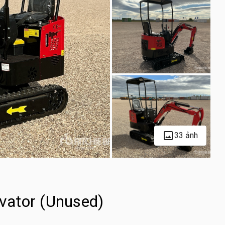
33 ảnh
vator (Unused)