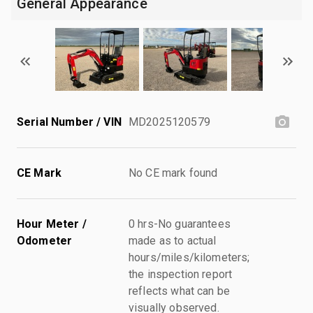
General Appearance
Serial Number / VIN
MD2025120579
CE Mark
No CE mark found
Hour Meter /
0 hrs-No guarantees
Odometer
made as to actual
hours/miles/kilometers;
the inspection report
reflects what can be
visually observed.