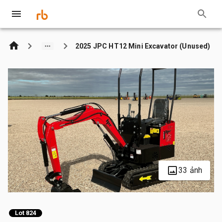
2025 JPC HT12 Mini Excavator (Unused)
33 ảnh
Lot 824