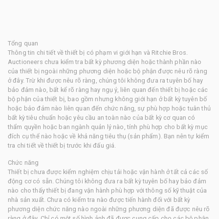
Tổng quan
Thông tin chi tiết về thiết bị có phạm vi giới hạn và Ritchie Bros.
Auctioneers chưa kiểm tra bất kỳ phương diện hoặc thành phần nào
của thiết bị ngoài những phương diện hoặc bộ phận được nêu rõ ràng
ở đây. Trừ khi được nêu rõ ràng, chúng tôi không đưa ra tuyên bố hay
bảo đảm nào, bất kể rõ ràng hay ngụ ý, liên quan đến thiết bị hoặc các
bộ phận của thiết bị, bao gồm nhưng không giới hạn ở bất kỳ tuyên bố
hoặc bảo đảm nào liên quan đến chức năng, sự phù hợp hoặc tuân thủ
bất kỳ tiêu chuẩn hoặc yêu cầu an toàn nào của bất kỳ cơ quan có
thẩm quyền hoặc ban ngành quản lý nào, tính phù hợp cho bất kỳ mục
đích cụ thể nào hoặc về khả năng tiêu thụ (sản phẩm). Bạn nên tự kiểm
tra chi tiết về thiết bị trước khi đấu giá.
Chức năng
Thiết bị chưa được kiểm nghiệm chịu tải hoặc vận hành ở tất cả các số
động cơ có sẵn. Chúng tôi không đưa ra bất kỳ tuyên bố hay bảo đảm
nào cho thấy thiết bị đang vận hành phù hợp với thông số kỹ thuật của
nhà sản xuất. Chưa có kiểm tra nào được tiến hành đối với bất kỳ
phương diện chức năng nào ngoài những phương diện đã được nêu rõ
ràng ở đây. Chỉ có một số hình ảnh đã được cung cấp cho các bộ phận