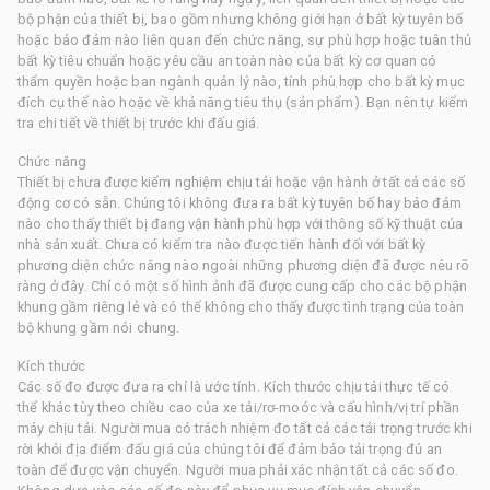
bộ phận của thiết bị, bao gồm nhưng không giới hạn ở bất kỳ tuyên bố
hoặc bảo đảm nào liên quan đến chức năng, sự phù hợp hoặc tuân thủ
bất kỳ tiêu chuẩn hoặc yêu cầu an toàn nào của bất kỳ cơ quan có
thẩm quyền hoặc ban ngành quản lý nào, tính phù hợp cho bất kỳ mục
đích cụ thể nào hoặc về khả năng tiêu thụ (sản phẩm). Bạn nên tự kiểm
tra chi tiết về thiết bị trước khi đấu giá.
Chức năng
Thiết bị chưa được kiểm nghiệm chịu tải hoặc vận hành ở tất cả các số
động cơ có sẵn. Chúng tôi không đưa ra bất kỳ tuyên bố hay bảo đảm
nào cho thấy thiết bị đang vận hành phù hợp với thông số kỹ thuật của
nhà sản xuất. Chưa có kiểm tra nào được tiến hành đối với bất kỳ
phương diện chức năng nào ngoài những phương diện đã được nêu rõ
ràng ở đây. Chỉ có một số hình ảnh đã được cung cấp cho các bộ phận
khung gầm riêng lẻ và có thể không cho thấy được tình trạng của toàn
bộ khung gầm nói chung.
Kích thước
Các số đo được đưa ra chỉ là ước tính. Kích thước chịu tải thực tế có
thể khác tùy theo chiều cao của xe tải/rơ-moóc và cấu hình/vị trí phần
máy chịu tải. Người mua có trách nhiệm đo tất cả các tải trọng trước khi
rời khỏi địa điểm đấu giá của chúng tôi để đảm bảo tải trọng đủ an
toàn để được vận chuyển. Người mua phải xác nhận tất cả các số đo.