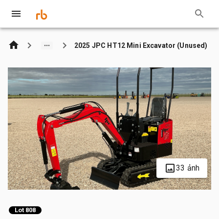
2025 JPC HT12 Mini Excavator (Unused)
33 ảnh
Lot 808