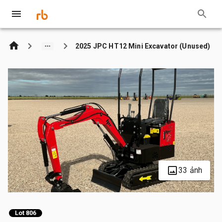
2025 JPC HT12 Mini Excavator (Unused)
33 ảnh
Lot 806