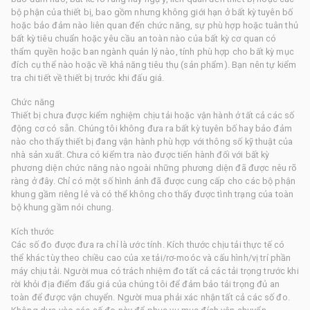
bộ phận của thiết bị, bao gồm nhưng không giới hạn ở bất kỳ tuyên bố
hoặc bảo đảm nào liên quan đến chức năng, sự phù hợp hoặc tuân thủ
bất kỳ tiêu chuẩn hoặc yêu cầu an toàn nào của bất kỳ cơ quan có
thẩm quyền hoặc ban ngành quản lý nào, tính phù hợp cho bất kỳ mục
đích cụ thể nào hoặc về khả năng tiêu thụ (sản phẩm). Bạn nên tự kiểm
tra chi tiết về thiết bị trước khi đấu giá.
Chức năng
Thiết bị chưa được kiểm nghiệm chịu tải hoặc vận hành ở tất cả các số
động cơ có sẵn. Chúng tôi không đưa ra bất kỳ tuyên bố hay bảo đảm
nào cho thấy thiết bị đang vận hành phù hợp với thông số kỹ thuật của
nhà sản xuất. Chưa có kiểm tra nào được tiến hành đối với bất kỳ
phương diện chức năng nào ngoài những phương diện đã được nêu rõ
ràng ở đây. Chỉ có một số hình ảnh đã được cung cấp cho các bộ phận
khung gầm riêng lẻ và có thể không cho thấy được tình trạng của toàn
bộ khung gầm nói chung.
Kích thước
Các số đo được đưa ra chỉ là ước tính. Kích thước chịu tải thực tế có
thể khác tùy theo chiều cao của xe tải/rơ-moóc và cấu hình/vị trí phần
máy chịu tải. Người mua có trách nhiệm đo tất cả các tải trọng trước khi
rời khỏi địa điểm đấu giá của chúng tôi để đảm bảo tải trọng đủ an
toàn để được vận chuyển. Người mua phải xác nhận tất cả các số đo.