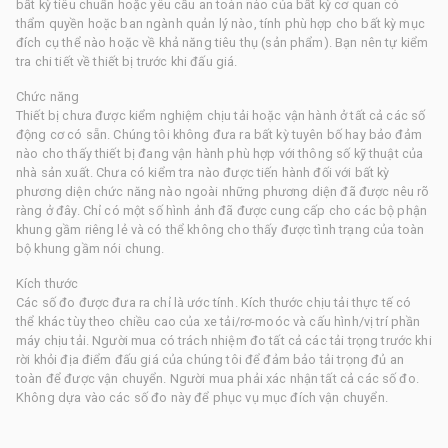
bất kỳ tiêu chuẩn hoặc yêu cầu an toàn nào của bất kỳ cơ quan có
thẩm quyền hoặc ban ngành quản lý nào, tính phù hợp cho bất kỳ mục
đích cụ thể nào hoặc về khả năng tiêu thụ (sản phẩm). Bạn nên tự kiểm
tra chi tiết về thiết bị trước khi đấu giá.
Chức năng
Thiết bị chưa được kiểm nghiệm chịu tải hoặc vận hành ở tất cả các số
động cơ có sẵn. Chúng tôi không đưa ra bất kỳ tuyên bố hay bảo đảm
nào cho thấy thiết bị đang vận hành phù hợp với thông số kỹ thuật của
nhà sản xuất. Chưa có kiểm tra nào được tiến hành đối với bất kỳ
phương diện chức năng nào ngoài những phương diện đã được nêu rõ
ràng ở đây. Chỉ có một số hình ảnh đã được cung cấp cho các bộ phận
khung gầm riêng lẻ và có thể không cho thấy được tình trạng của toàn
bộ khung gầm nói chung.
Kích thước
Các số đo được đưa ra chỉ là ước tính. Kích thước chịu tải thực tế có
thể khác tùy theo chiều cao của xe tải/rơ-moóc và cấu hình/vị trí phần
máy chịu tải. Người mua có trách nhiệm đo tất cả các tải trọng trước khi
rời khỏi địa điểm đấu giá của chúng tôi để đảm bảo tải trọng đủ an
toàn để được vận chuyển. Người mua phải xác nhận tất cả các số đo.
Không dựa vào các số đo này để phục vụ mục đích vận chuyển.