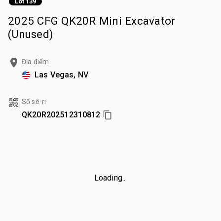
Lot 139
2025 CFG QK20R Mini Excavator
(Unused)
Địa điểm
Las Vegas, NV
Số sê-ri
QK20R202512310812
Loading...