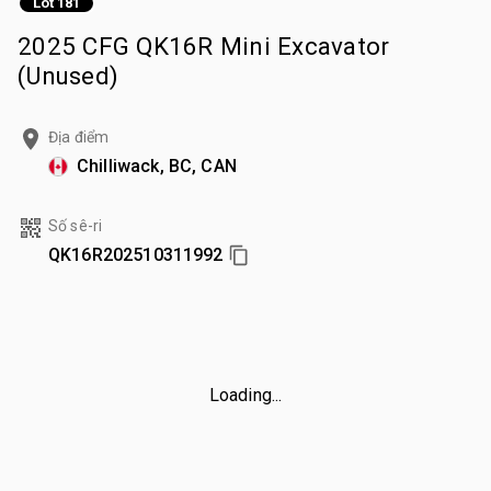
Lot 181
2025 CFG QK16R Mini Excavator
(Unused)
Địa điểm
Chilliwack, BC, CAN
Số sê-ri
QK16R202510311992
Loading...