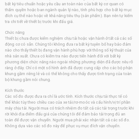
bất kỳ tiêu chuẩn hoặc yêu cầu an toàn nào của bất kỳ cơ quan có
thẩm quyền hoặc ban ngành quản lý nào, tính phù hợp cho bất kỳ mục
đích cụ thể nào hoặc về khả năng tiêu thụ (sản phẩm). Bạn nên tự kiểm
tra chi tiết về thiết bị trước khi đấu giá.
Chức năng
Thiết bị chưa được kiểm nghiệm chịu tải hoặc vận hành ở tất cả các số
động cơ có sẵn. Chúng tôi không đưa ra bất kỳ tuyên bố hay bảo đảm
nào cho thấy thiết bị đang vận hành phù hợp với thông số kỹ thuật của
nhà sản xuất. Chưa có kiểm tra nào được tiến hành đối với bất kỳ
phương diện chức năng nào ngoài những phương diện đã được nêu rõ
ràng ở đây. Chỉ có một số hình ảnh đã được cung cấp cho các bộ phận
khung gầm riêng lẻ và có thể không cho thấy được tình trạng của toàn
bộ khung gầm nói chung.
Kích thước
Các số đo được đưa ra chỉ là ước tính. Kích thước chịu tải thực tế có
thể khác tùy theo chiều cao của xe tải/rơ-moóc và cấu hình/vị trí phần
máy chịu tải. Người mua có trách nhiệm đo tất cả các tải trọng trước khi
rời khỏi địa điểm đấu giá của chúng tôi để đảm bảo tải trọng đủ an
toàn để được vận chuyển. Người mua phải xác nhận tất cả các số đo.
Không dựa vào các số đo này để phục vụ mục đích vận chuyển.