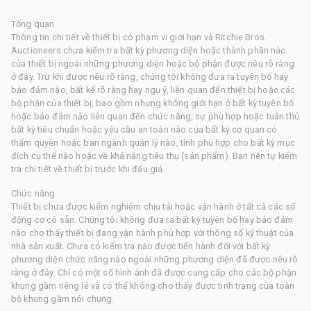
Tổng quan
Thông tin chi tiết về thiết bị có phạm vi giới hạn và Ritchie Bros.
Auctioneers chưa kiểm tra bất kỳ phương diện hoặc thành phần nào
của thiết bị ngoài những phương diện hoặc bộ phận được nêu rõ ràng
ở đây. Trừ khi được nêu rõ ràng, chúng tôi không đưa ra tuyên bố hay
bảo đảm nào, bất kể rõ ràng hay ngụ ý, liên quan đến thiết bị hoặc các
bộ phận của thiết bị, bao gồm nhưng không giới hạn ở bất kỳ tuyên bố
hoặc bảo đảm nào liên quan đến chức năng, sự phù hợp hoặc tuân thủ
bất kỳ tiêu chuẩn hoặc yêu cầu an toàn nào của bất kỳ cơ quan có
thẩm quyền hoặc ban ngành quản lý nào, tính phù hợp cho bất kỳ mục
đích cụ thể nào hoặc về khả năng tiêu thụ (sản phẩm). Bạn nên tự kiểm
tra chi tiết về thiết bị trước khi đấu giá.
Chức năng
Thiết bị chưa được kiểm nghiệm chịu tải hoặc vận hành ở tất cả các số
động cơ có sẵn. Chúng tôi không đưa ra bất kỳ tuyên bố hay bảo đảm
nào cho thấy thiết bị đang vận hành phù hợp với thông số kỹ thuật của
nhà sản xuất. Chưa có kiểm tra nào được tiến hành đối với bất kỳ
phương diện chức năng nào ngoài những phương diện đã được nêu rõ
ràng ở đây. Chỉ có một số hình ảnh đã được cung cấp cho các bộ phận
khung gầm riêng lẻ và có thể không cho thấy được tình trạng của toàn
bộ khung gầm nói chung.