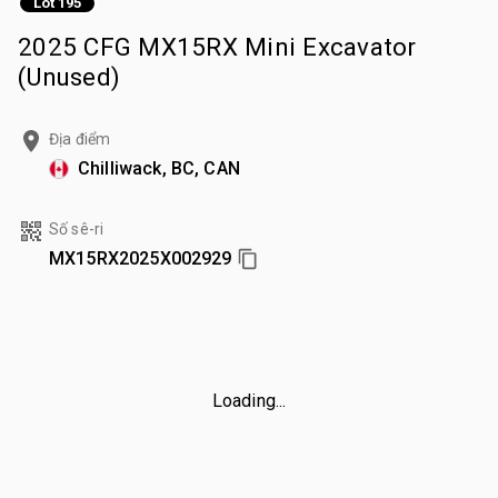
Lot 195
2025 CFG MX15RX Mini Excavator
(Unused)
Địa điểm
Chilliwack, BC, CAN
Số sê-ri
MX15RX2025X002929
Loading...