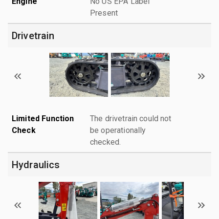
Engine
No US EPA Label
Present
Drivetrain
Limited Function
The drivetrain could not
Check
be operationally
checked.
Hydraulics