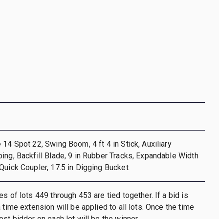
 14 Spot 22, Swing Boom, 4 ft 4 in Stick, Auxiliary
ing, Backfill Blade, 9 in Rubber Tracks, Expandable Width
Quick Coupler, 17.5 in Digging Bucket
s of lots 449 through 453 are tied together. If a bid is
 time extension will be applied to all lots. Once the time
st bidder on each lot will be the winner.