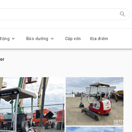
 động
Bảo dưỡng
Cấp vốn
Địa điểm
tor