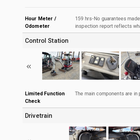
Hour Meter /
159 hrs-No guarantees made 
Odometer
inspection report reflects wh
Control Station
Limited Function
The main components are in p
Check
Drivetrain