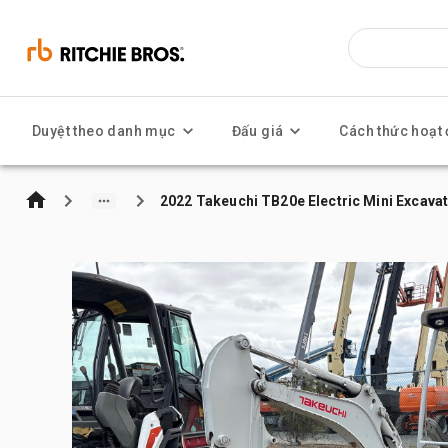
Duyệt theo danh mục
Đấu giá
Cách thức hoạt
2022 Takeuchi TB20e Electric Mini Excava