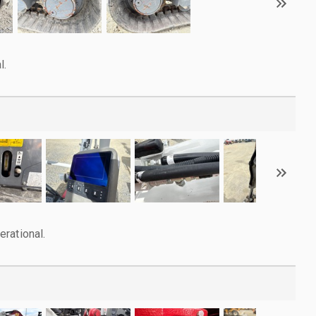
l.
rational.