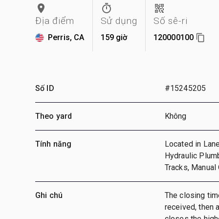
Địa điểm
Sử dụng
Số sê-ri
Perris, CA
159 giờ
120000100
Số ID
#15245205
Theo yard
Không
Tính năng
Located in Lane
Hydraulic Plumb
Tracks, Manual 
Ghi chú
The closing time
received, then a
closes the highe