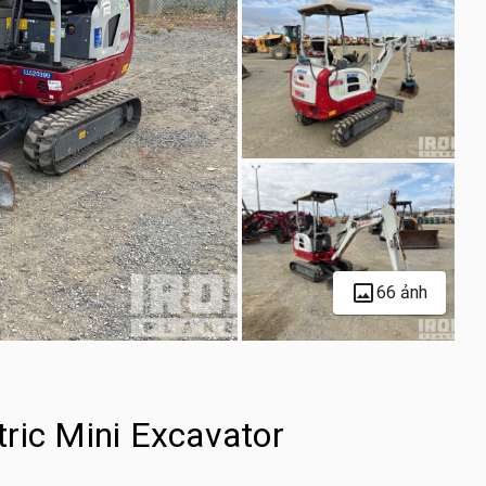
66 ảnh
ric Mini Excavator