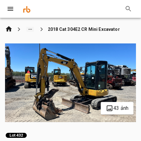
2018 Cat 304E2 CR Mini Excavator
43 ảnh
Lot 432