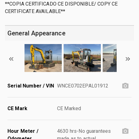
**COPIA CERTIFICADO CE DISPONIBLE/ COPY CE
CERTIFICATE AVAILABLE**
General Appearance
Serial Number / VIN
WNCE0702EPAL01912
CE Mark
CE Marked
Hour Meter /
4630 hrs-No guarantees
Odometer
made as to actual