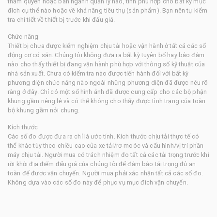
thẩm quyền hoặc ban ngành quản lý nào, tính phù hợp cho bất kỳ mục
đích cụ thể nào hoặc về khả năng tiêu thụ (sản phẩm). Bạn nên tự kiểm
tra chi tiết về thiết bị trước khi đấu giá.
Chức năng
Thiết bị chưa được kiểm nghiệm chịu tải hoặc vận hành ở tất cả các số
động cơ có sẵn. Chúng tôi không đưa ra bất kỳ tuyên bố hay bảo đảm
nào cho thấy thiết bị đang vận hành phù hợp với thông số kỹ thuật của
nhà sản xuất. Chưa có kiểm tra nào được tiến hành đối với bất kỳ
phương diện chức năng nào ngoài những phương diện đã được nêu rõ
ràng ở đây. Chỉ có một số hình ảnh đã được cung cấp cho các bộ phận
khung gầm riêng lẻ và có thể không cho thấy được tình trạng của toàn
bộ khung gầm nói chung.
Kích thước
Các số đo được đưa ra chỉ là ước tính. Kích thước chịu tải thực tế có
thể khác tùy theo chiều cao của xe tải/rơ-moóc và cấu hình/vị trí phần
máy chịu tải. Người mua có trách nhiệm đo tất cả các tải trọng trước khi
rời khỏi địa điểm đấu giá của chúng tôi để đảm bảo tải trọng đủ an
toàn để được vận chuyển. Người mua phải xác nhận tất cả các số đo.
Không dựa vào các số đo này để phục vụ mục đích vận chuyển.