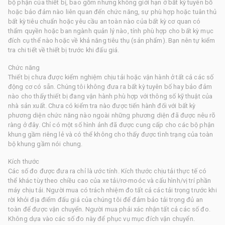
bộ phận của thiết bị, bao gồm nhưng không giới hạn ở bất kỳ tuyên bố
hoặc bảo đảm nào liên quan đến chức năng, sự phù hợp hoặc tuân thủ
bất kỳ tiêu chuẩn hoặc yêu cầu an toàn nào của bất kỳ cơ quan có
thẩm quyền hoặc ban ngành quản lý nào, tính phù hợp cho bất kỳ mục
đích cụ thể nào hoặc về khả năng tiêu thụ (sản phẩm). Bạn nên tự kiểm
tra chi tiết về thiết bị trước khi đấu giá.
Chức năng
Thiết bị chưa được kiểm nghiệm chịu tải hoặc vận hành ở tất cả các số
động cơ có sẵn. Chúng tôi không đưa ra bất kỳ tuyên bố hay bảo đảm
nào cho thấy thiết bị đang vận hành phù hợp với thông số kỹ thuật của
nhà sản xuất. Chưa có kiểm tra nào được tiến hành đối với bất kỳ
phương diện chức năng nào ngoài những phương diện đã được nêu rõ
ràng ở đây. Chỉ có một số hình ảnh đã được cung cấp cho các bộ phận
khung gầm riêng lẻ và có thể không cho thấy được tình trạng của toàn
bộ khung gầm nói chung.
Kích thước
Các số đo được đưa ra chỉ là ước tính. Kích thước chịu tải thực tế có
thể khác tùy theo chiều cao của xe tải/rơ-moóc và cấu hình/vị trí phần
máy chịu tải. Người mua có trách nhiệm đo tất cả các tải trọng trước khi
rời khỏi địa điểm đấu giá của chúng tôi để đảm bảo tải trọng đủ an
toàn để được vận chuyển. Người mua phải xác nhận tất cả các số đo.
Không dựa vào các số đo này để phục vụ mục đích vận chuyển.