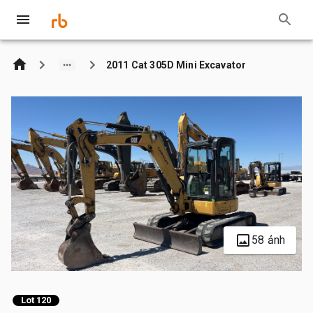
2011 Cat 305D Mini Excavator
58 ảnh
Lot 120