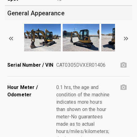
General Appearance
Serial Number / VIN
CAT0305DVXER01406
Hour Meter /
0.1 hrs, the age and
Odometer
condition of the machine
indicates more hours
than shown on the hour
meter-No guarantees
made as to actual
hours/miles/kilometers;