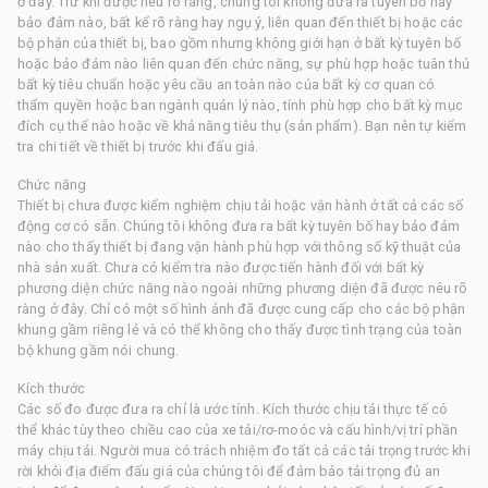
ở đây. Trừ khi được nêu rõ ràng, chúng tôi không đưa ra tuyên bố hay
bảo đảm nào, bất kể rõ ràng hay ngụ ý, liên quan đến thiết bị hoặc các
bộ phận của thiết bị, bao gồm nhưng không giới hạn ở bất kỳ tuyên bố
hoặc bảo đảm nào liên quan đến chức năng, sự phù hợp hoặc tuân thủ
bất kỳ tiêu chuẩn hoặc yêu cầu an toàn nào của bất kỳ cơ quan có
thẩm quyền hoặc ban ngành quản lý nào, tính phù hợp cho bất kỳ mục
đích cụ thể nào hoặc về khả năng tiêu thụ (sản phẩm). Bạn nên tự kiểm
tra chi tiết về thiết bị trước khi đấu giá.
Chức năng
Thiết bị chưa được kiểm nghiệm chịu tải hoặc vận hành ở tất cả các số
động cơ có sẵn. Chúng tôi không đưa ra bất kỳ tuyên bố hay bảo đảm
nào cho thấy thiết bị đang vận hành phù hợp với thông số kỹ thuật của
nhà sản xuất. Chưa có kiểm tra nào được tiến hành đối với bất kỳ
phương diện chức năng nào ngoài những phương diện đã được nêu rõ
ràng ở đây. Chỉ có một số hình ảnh đã được cung cấp cho các bộ phận
khung gầm riêng lẻ và có thể không cho thấy được tình trạng của toàn
bộ khung gầm nói chung.
Kích thước
Các số đo được đưa ra chỉ là ước tính. Kích thước chịu tải thực tế có
thể khác tùy theo chiều cao của xe tải/rơ-moóc và cấu hình/vị trí phần
máy chịu tải. Người mua có trách nhiệm đo tất cả các tải trọng trước khi
rời khỏi địa điểm đấu giá của chúng tôi để đảm bảo tải trọng đủ an