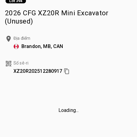
Lot 394
2026 CFG XZ20R Mini Excavator
(Unused)
Địa điểm
Brandon, MB, CAN
Số sê-ri
XZ20R202512280917
Loading...