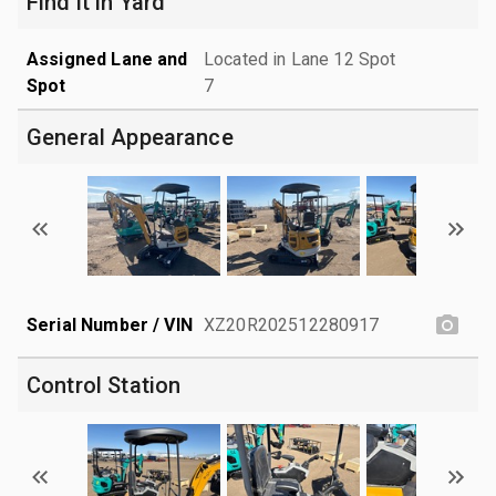
Find it in Yard
Assigned Lane and
Located in Lane 12 Spot
Spot
7
General Appearance
Serial Number / VIN
XZ20R202512280917
Control Station