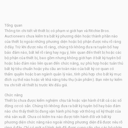
Tổng quan
Thông tin chi tiết về thiết bị có phạm vi giới hạn và Ritchie Bros.
Auctioneers chưa kiểm tra bất kỳ phương diện hoặc thành phần nào
của thiết bị ngoài những phương diện hoặc bộ phận được nêu rõ ràng
ở đây. Trừ khi được nêu rõ ràng, chúng tôi không đưa ra tuyên bố hay
bảo đảm nào, bất kể rõ ràng hay ngụ ý, liên quan đến thiết bị hoặc các
bộ phận của thiết bị, bao gồm nhưng không giới hạn ở bất kỳ tuyên bố
hoặc bảo đảm nào liên quan đến chức năng, sự phù hợp hoặc tuân thủ
bất kỳ tiêu chuẩn hoặc yêu cầu an toàn nào của bất kỳ cơ quan có
thẩm quyền hoặc ban ngành quản lý nào, tính phù hợp cho bất kỳ mục
đích cụ thể nào hoặc về khả năng tiêu thụ (sản phẩm). Bạn nên tự kiểm
tra chi tiết về thiết bị trước khi đấu giá.
Chức năng
Thiết bị chưa được kiểm nghiệm chịu tải hoặc vận hành ở tất cả các số
động cơ có sẵn. Chúng tôi không đưa ra bất kỳ tuyên bố hay bảo đảm
nào cho thấy thiết bị đang vận hành phù hợp với thông số kỹ thuật của
nhà sản xuất. Chưa có kiểm tra nào được tiến hành đối với bất kỳ
phương diện chức năng nào ngoài những phương diện đã được nêu rõ
ràng ở đây. Chỉ có một số hình ảnh đã được cung cấp cho các bộ phận