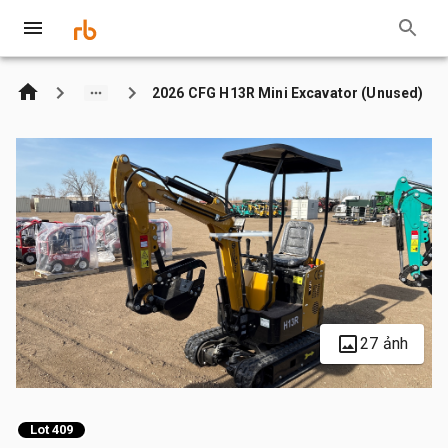
2026 CFG H13R Mini Excavator (Unused)
27 ảnh
Lot 409