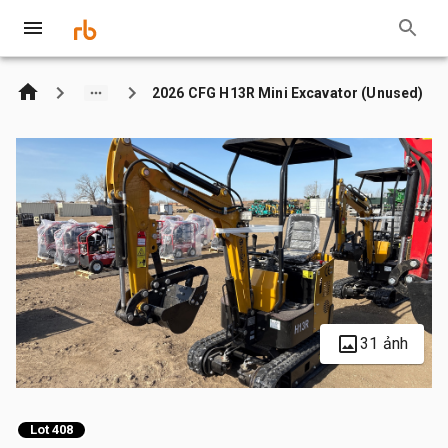
2026 CFG H13R Mini Excavator (Unused)
31 ảnh
Lot 408