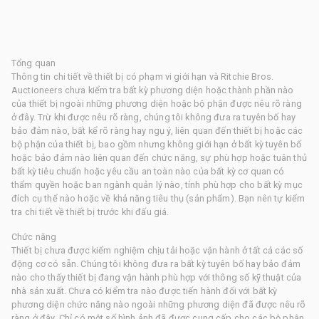
Tổng quan
Thông tin chi tiết về thiết bị có phạm vi giới hạn và Ritchie Bros.
Auctioneers chưa kiểm tra bất kỳ phương diện hoặc thành phần nào
của thiết bị ngoài những phương diện hoặc bộ phận được nêu rõ ràng
ở đây. Trừ khi được nêu rõ ràng, chúng tôi không đưa ra tuyên bố hay
bảo đảm nào, bất kể rõ ràng hay ngụ ý, liên quan đến thiết bị hoặc các
bộ phận của thiết bị, bao gồm nhưng không giới hạn ở bất kỳ tuyên bố
hoặc bảo đảm nào liên quan đến chức năng, sự phù hợp hoặc tuân thủ
bất kỳ tiêu chuẩn hoặc yêu cầu an toàn nào của bất kỳ cơ quan có
thẩm quyền hoặc ban ngành quản lý nào, tính phù hợp cho bất kỳ mục
đích cụ thể nào hoặc về khả năng tiêu thụ (sản phẩm). Bạn nên tự kiểm
tra chi tiết về thiết bị trước khi đấu giá.
Chức năng
Thiết bị chưa được kiểm nghiệm chịu tải hoặc vận hành ở tất cả các số
động cơ có sẵn. Chúng tôi không đưa ra bất kỳ tuyên bố hay bảo đảm
nào cho thấy thiết bị đang vận hành phù hợp với thông số kỹ thuật của
nhà sản xuất. Chưa có kiểm tra nào được tiến hành đối với bất kỳ
phương diện chức năng nào ngoài những phương diện đã được nêu rõ
ràng ở đây. Chỉ có một số hình ảnh đã được cung cấp cho các bộ phận