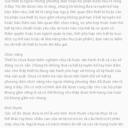
của thiết bị ngoài những phương diện hoặc bộ phận được nêu rõ ràng
ở đây. Trừ khi được nêu rõ ràng, chúng tôi không đưa ra tuyên bố hay
bảo đảm nào, bất kể rõ ràng hay ngụ ý, liên quan đến thiết bị hoặc các
bộ phận của thiết bị, bao gồm nhưng không giới hạn ở bất kỳ tuyên bố
hoặc bảo đảm nào liên quan đến chức năng, sự phù hợp hoặc tuân thủ
bất kỳ tiêu chuẩn hoặc yêu cầu an toàn nào của bất kỳ cơ quan có
thẩm quyền hoặc ban ngành quản lý nào, tính phù hợp cho bất kỳ mục
đích cụ thể nào hoặc về khả năng tiêu thụ (sản phẩm). Bạn nên tự kiểm
tra chi tiết về thiết bị trước khi đấu giá.
Chức năng
Thiết bị chưa được kiểm nghiệm chịu tải hoặc vận hành ở tất cả các số
động cơ có sẵn. Chúng tôi không đưa ra bất kỳ tuyên bố hay bảo đảm
nào cho thấy thiết bị đang vận hành phù hợp với thông số kỹ thuật của
nhà sản xuất. Chưa có kiểm tra nào được tiến hành đối với bất kỳ
phương diện chức năng nào ngoài những phương diện đã được nêu rõ
ràng ở đây. Chỉ có một số hình ảnh đã được cung cấp cho các bộ phận
khung gầm riêng lẻ và có thể không cho thấy được tình trạng của toàn
bộ khung gầm nói chung.
Kích thước
Các số đo được đưa ra chỉ là ước tính. Kích thước chịu tải thực tế có
thể khác tùy theo chiều cao của xe tải/rơ-moóc và cấu hình/vị trí phần
máy chịu tải. Người mua có trách nhiệm đo tất cả các tải trọng trước khi