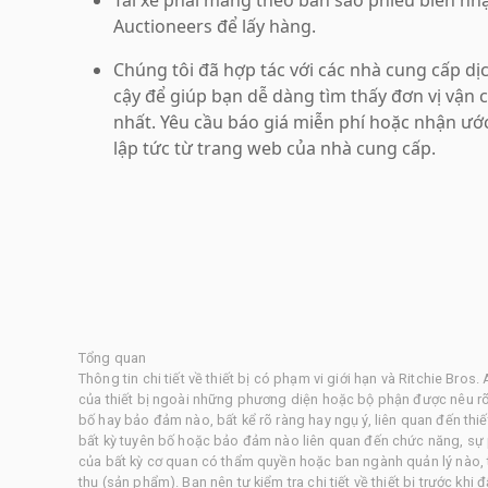
Auctioneers để lấy hàng.
Chúng tôi đã hợp tác với các nhà cung cấp dị
cậy để giúp bạn dễ dàng tìm thấy đơn vị vận c
nhất. Yêu cầu báo giá miễn phí hoặc nhận ướ
lập tức từ trang web của nhà cung cấp.
Tổng quan
Thông tin chi tiết về thiết bị có phạm vi giới hạn và Ritchie Br
của thiết bị ngoài những phương diện hoặc bộ phận được nêu rõ 
bố hay bảo đảm nào, bất kể rõ ràng hay ngụ ý, liên quan đến thi
bất kỳ tuyên bố hoặc bảo đảm nào liên quan đến chức năng, sự 
của bất kỳ cơ quan có thẩm quyền hoặc ban ngành quản lý nào, t
thụ (sản phẩm). Bạn nên tự kiểm tra chi tiết về thiết bị trước khi đ