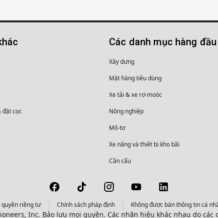
khác
Các danh mục hàng đầu
Xây dựng
Mặt hàng tiêu dùng
Xe tải & xe rơ-moóc
& đặt cọc
Nông nghiệp
Mô-tơ
Xe nâng và thiết bị kho bãi
Cần cẩu
 quyền riêng tư
Chính sách pháp định
Không được bán thông tin cá nhâ
tioneers, Inc. Bảo lưu mọi quyền. Các nhãn hiệu khác nhau do cá