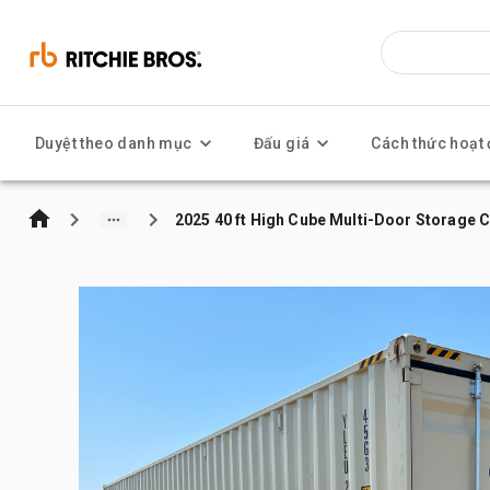
Duyệt theo danh mục
Đấu giá
Cách thức hoạt
2025 40 ft High Cube Multi-Door Storage 