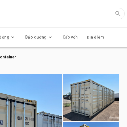
 động
Bảo dưỡng
Cấp vốn
Địa điểm
Container