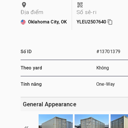
Địa điểm
Số sê-ri
Oklahoma City, OK
YLEU2507640
Số ID
#13701379
Theo yard
Không
Tính năng
One-Way
General Appearance