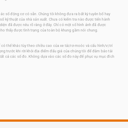
các số động cơ có sẵn. Chúng tôi không đưa ra bất kỳ tuyên bố hay
số kỹ thuật của nhà sản xuất. Chưa có kiểm tra nào được tiến hành
iện đã được nêu rõ ràng ở đây. Chỉ có một số hình ảnh đã được
ho thấy được tình trạng của toàn bộ khung gầm nói chung.
ế có thể khác tùy theo chiều cao của xe tải/rơ-moóc và cấu hình/vị trí
ọng trước khi rời khỏi địa điểm đấu giá của chúng tôi để đảm bảo tải
tất cả các số đo. Không dựa vào các số đo này để phục vụ mục đích