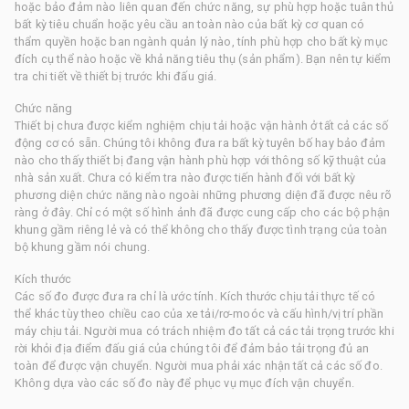
hoặc bảo đảm nào liên quan đến chức năng, sự phù hợp hoặc tuân thủ
bất kỳ tiêu chuẩn hoặc yêu cầu an toàn nào của bất kỳ cơ quan có
thẩm quyền hoặc ban ngành quản lý nào, tính phù hợp cho bất kỳ mục
đích cụ thể nào hoặc về khả năng tiêu thụ (sản phẩm). Bạn nên tự kiểm
tra chi tiết về thiết bị trước khi đấu giá.
Chức năng
Thiết bị chưa được kiểm nghiệm chịu tải hoặc vận hành ở tất cả các số
động cơ có sẵn. Chúng tôi không đưa ra bất kỳ tuyên bố hay bảo đảm
nào cho thấy thiết bị đang vận hành phù hợp với thông số kỹ thuật của
nhà sản xuất. Chưa có kiểm tra nào được tiến hành đối với bất kỳ
phương diện chức năng nào ngoài những phương diện đã được nêu rõ
ràng ở đây. Chỉ có một số hình ảnh đã được cung cấp cho các bộ phận
khung gầm riêng lẻ và có thể không cho thấy được tình trạng của toàn
bộ khung gầm nói chung.
Kích thước
Các số đo được đưa ra chỉ là ước tính. Kích thước chịu tải thực tế có
thể khác tùy theo chiều cao của xe tải/rơ-moóc và cấu hình/vị trí phần
máy chịu tải. Người mua có trách nhiệm đo tất cả các tải trọng trước khi
rời khỏi địa điểm đấu giá của chúng tôi để đảm bảo tải trọng đủ an
toàn để được vận chuyển. Người mua phải xác nhận tất cả các số đo.
Không dựa vào các số đo này để phục vụ mục đích vận chuyển.