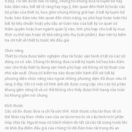
ở đây. Trừ khi được nêu rõ ràng, chúng tôi không đưa ra tuyên bố hay
bảo đảm nào, bất kể rõ ràng hay ngụ ý, liên quan đến thiết bị hoặc các
bộ phận của thiết bị, bao gồm nhưng không giới hạn ở bất kỳ tuyên bố
hoặc bảo đảm nào liên quan đến chức năng, sự phù hợp hoặc tuân thủ
bất kỳ tiêu chuẩn hoặc yêu cầu an toàn nào của bất kỳ cơ quan có
thẩm quyền hoặc ban ngành quản lý nào, tính phù hợp cho bất kỳ mục
đích cụ thể nào hoặc về khả năng tiêu thụ (sản phẩm). Bạn nên tự kiểm
tra chi tiết về thiết bị trước khi đấu giá.
Chức năng
Thiết bị chưa được kiểm nghiệm chịu tải hoặc vận hành ở tất cả các số
động cơ có sẵn. Chúng tôi không đưa ra bất kỳ tuyên bố hay bảo đảm
nào cho thấy thiết bị đang vận hành phù hợp với thông số kỹ thuật của
nhà sản xuất. Chưa có kiểm tra nào được tiến hành đối với bất kỳ
phương diện chức năng nào ngoài những phương diện đã được nêu rõ
ràng ở đây. Chỉ có một số hình ảnh đã được cung cấp cho các bộ phận
khung gầm riêng lẻ và có thể không cho thấy được tình trạng của toàn
bộ khung gầm nói chung.
Kích thước
Các số đo được đưa ra chỉ là ước tính. Kích thước chịu tải thực tế có
thể khác tùy theo chiều cao của xe tải/rơ-moóc và cấu hình/vị trí phần
máy chịu tải. Người mua có trách nhiệm đo tất cả các tải trọng trước khi
rời khỏi địa điểm đấu giá của chúng tôi để đảm bảo tải trọng đủ an