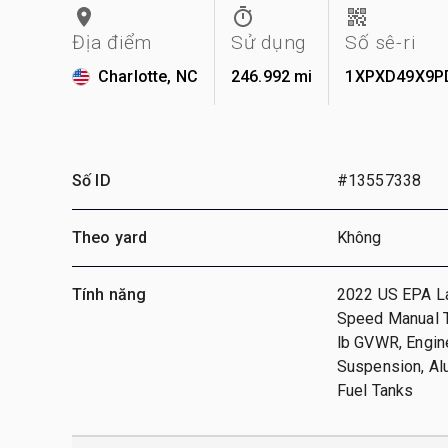
Địa điểm
Sử dụng
Số sê-ri
Charlotte, NC
246.992 mi
1XPXD49X9P
Số ID
#13557338
Theo yard
Không
Tính năng
2022 US EPA La
Speed Manual T
lb GVWR, Engine
Suspension, Al
Fuel Tanks