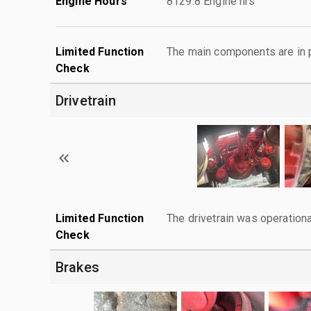
Engine Hours
8129.8 Engine hrs
Limited Function
The main components are in p
Check
Drivetrain
Limited Function
The drivetrain was operationa
Check
Brakes