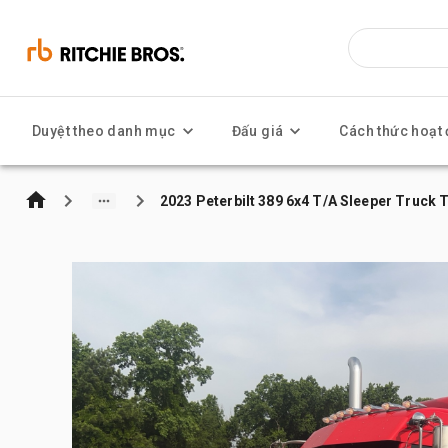
Duyệt theo danh mục
Đấu giá
Cách thức hoạt
2023 Peterbilt 389 6x4 T/A Sleeper Truck 