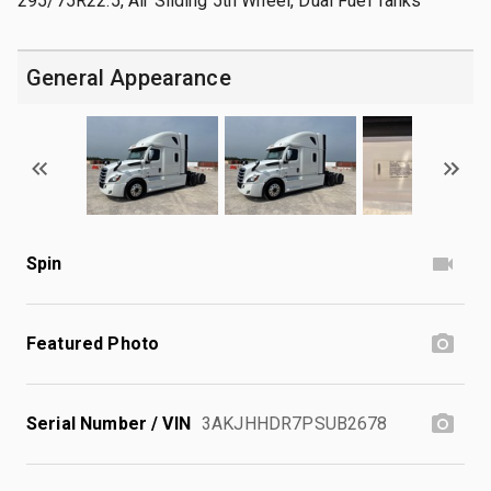
295/75R22.5, Air Sliding 5th Wheel, Dual Fuel Tanks
General Appearance
Spin
Featured Photo
Serial Number / VIN
3AKJHHDR7PSUB2678