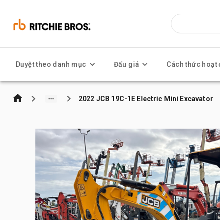
Duyệt theo danh mục
Đấu giá
Cách thức hoạt
2022 JCB 19C-1E Electric Mini Excavator