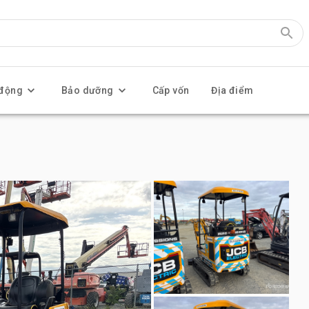
 động
Bảo dưỡng
Cấp vốn
Địa điểm