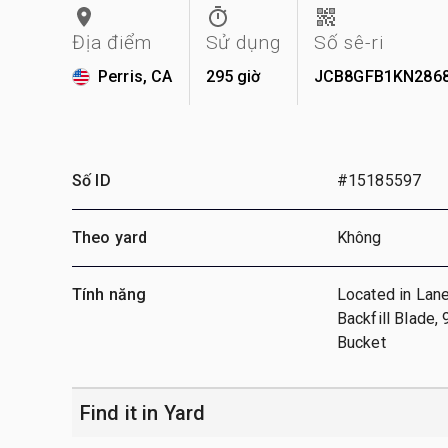
Địa điểm
Sử dụng
Số sê-ri
Perris, CA
295 giờ
JCB8GFB1KN286
Số ID
#15185597
Theo yard
Không
Tính năng
Located in Lane 
Backfill Blade,
Bucket
Find it in Yard