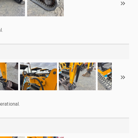
l.
rational.