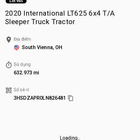
Lot 945
2020 International LT625 6x4 T/A
Sleeper Truck Tractor
Địa điểm
South Vienna, OH
Sử dụng
632.973 mi
Số sê-ri
3HSDZAPR0LN826481
Loading...