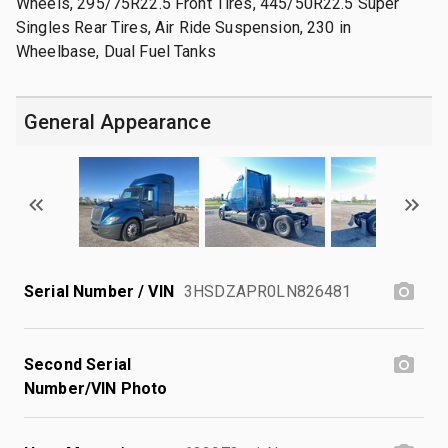
Wheels, 295/75R22.5 Front Tires, 445/50R22.5 Super
Singles Rear Tires, Air Ride Suspension, 230 in
Wheelbase, Dual Fuel Tanks
General Appearance
Serial Number / VIN
3HSDZAPR0LN826481
Second Serial
Number/VIN Photo