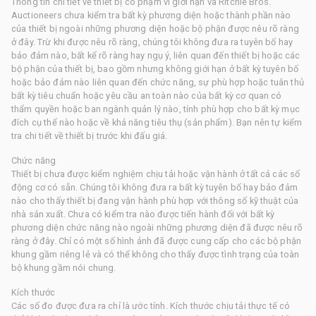
Thông tin chi tiết về thiết bị có phạm vi giới hạn và Ritchie Bros.
Auctioneers chưa kiểm tra bất kỳ phương diện hoặc thành phần nào
của thiết bị ngoài những phương diện hoặc bộ phận được nêu rõ ràng
ở đây. Trừ khi được nêu rõ ràng, chúng tôi không đưa ra tuyên bố hay
bảo đảm nào, bất kể rõ ràng hay ngụ ý, liên quan đến thiết bị hoặc các
bộ phận của thiết bị, bao gồm nhưng không giới hạn ở bất kỳ tuyên bố
hoặc bảo đảm nào liên quan đến chức năng, sự phù hợp hoặc tuân thủ
bất kỳ tiêu chuẩn hoặc yêu cầu an toàn nào của bất kỳ cơ quan có
thẩm quyền hoặc ban ngành quản lý nào, tính phù hợp cho bất kỳ mục
đích cụ thể nào hoặc về khả năng tiêu thụ (sản phẩm). Bạn nên tự kiểm
tra chi tiết về thiết bị trước khi đấu giá.
Chức năng
Thiết bị chưa được kiểm nghiệm chịu tải hoặc vận hành ở tất cả các số
động cơ có sẵn. Chúng tôi không đưa ra bất kỳ tuyên bố hay bảo đảm
nào cho thấy thiết bị đang vận hành phù hợp với thông số kỹ thuật của
nhà sản xuất. Chưa có kiểm tra nào được tiến hành đối với bất kỳ
phương diện chức năng nào ngoài những phương diện đã được nêu rõ
ràng ở đây. Chỉ có một số hình ảnh đã được cung cấp cho các bộ phận
khung gầm riêng lẻ và có thể không cho thấy được tình trạng của toàn
bộ khung gầm nói chung.
Kích thước
Các số đo được đưa ra chỉ là ước tính. Kích thước chịu tải thực tế có