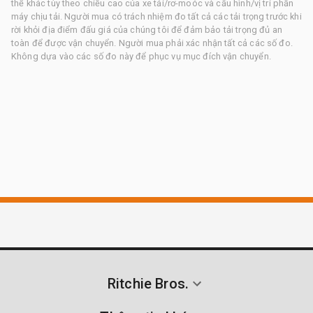
thể khác tùy theo chiều cao của xe tải/rơ-moóc và cấu hình/vị trí phần
máy chịu tải. Người mua có trách nhiệm đo tất cả các tải trọng trước khi
rời khỏi địa điểm đấu giá của chúng tôi để đảm bảo tải trọng đủ an
toàn để được vận chuyển. Người mua phải xác nhận tất cả các số đo.
Không dựa vào các số đo này để phục vụ mục đích vận chuyển.
Ritchie Bros.