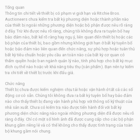
Tổng quan
Thông tin chi tiết về thiết bị có phạm vi giới hạn và Ritchie Bros.
Auctioneers chưa kiểm tra bất kỳ phương diện hoặc thành phần nào
của thiết bị ngoài những phương diện hoặc bộ phận được nêu rõ ràng
ở đây. Trừ khi được nêu rõ ràng, chúng tôi không đưa ra tuyên bố hay
bảo đảm nào, bất kể rõ ràng hay ngụ ý, liên quan đến thiết bị hoặc các
bộ phận của thiết bị, bao gồm nhưng không giới hạn ở bất kỳ tuyên bố
hoặc bảo đảm nào liên quan đến chức năng, sự phù hợp hoặc tuân thủ
bất kỳ tiêu chuẩn hoặc yêu cầu an toàn nào của bất kỳ cơ quan có
thẩm quyền hoặc ban ngành quản lý nào, tính phù hợp cho bất kỳ mục
đích cụ thể nào hoặc về khả năng tiêu thụ (sản phẩm). Bạn nên tự kiểm
tra chi tiết về thiết bị trước khi đấu giá.
Chức năng
Thiết bị chưa được kiểm nghiệm chịu tải hoặc vận hành ở tất cả các số
động cơ có sẵn. Chúng tôi không đưa ra bất kỳ tuyên bố hay bảo đảm
nào cho thấy thiết bị đang vận hành phù hợp với thông số kỹ thuật của
nhà sản xuất. Chưa có kiểm tra nào được tiến hành đối với bất kỳ
phương diện chức năng nào ngoài những phương diện đã được nêu rõ
ràng ở đây. Chỉ có một số hình ảnh đã được cung cấp cho các bộ phận
khung gầm riêng lẻ và có thể không cho thấy được tình trạng của toàn
bộ khung gầm nói chung.