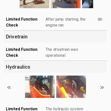
Limited Function
After jump starting, the
Check
engine ran.
Drivetrain
Limited Function
The drivetrain was
Check
operational.
Hydraulics
Limited Function
The hydraulic system