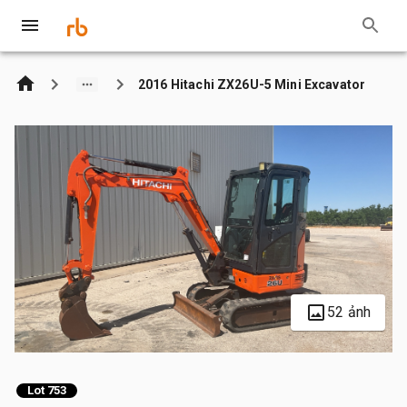
2016 Hitachi ZX26U-5 Mini Excavator
52 ảnh
Lot 753