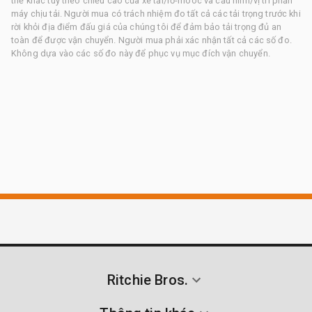
thể khác tùy theo chiều cao của xe tải/rơ-moóc và cấu hình/vị trí phần
máy chịu tải. Người mua có trách nhiệm đo tất cả các tải trọng trước khi
rời khỏi địa điểm đấu giá của chúng tôi để đảm bảo tải trọng đủ an
toàn để được vận chuyển. Người mua phải xác nhận tất cả các số đo.
Không dựa vào các số đo này để phục vụ mục đích vận chuyển.
Ritchie Bros.