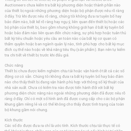
Auctioneers chưa kiểm tra bất kỳ phương diện hoặc thành phần nào
của thiết bị ngoài những phương diện hoặc bộ phận được nêu rõ ràng
ở đây. Trừ khi được nêu rõ ràng, chúng tôi không đưa ra tuyên bố hay
bảo đảm nào, bất kể rõ ràng hay ngụ ý, liên quan đến thiết bị hoặc các
bộ phận của thiết bị, bao gồm nhưng không giới hạn ở bất kỳ tuyên bố
hoặc bảo đảm nào liên quan đến chức năng, sự phù hợp hoặc tuân thủ
bất kỳ tiêu chuẩn hoặc yêu cầu an toàn nào của bất kỳ cơ quan có
thẩm quyền hoặc ban ngành quản lý nào, tính phù hợp cho bất kỳ mục
đích cụ thể nào hoặc về khả năng tiêu thụ (sản phẩm). Bạn nên tự kiểm
tra chi tiết về thiết bị trước khi đấu giá.
Chức năng
Thiết bị chưa được kiểm nghiệm chịu tải hoặc vận hành ở tất cả các số
động cơ có sẵn. Chúng tôi không đưa ra bất kỳ tuyên bố hay bảo đảm
nào cho thấy thiết bị đang vận hành phù hợp với thông số kỹ thuật của
nhà sản xuất. Chưa có kiểm tra nào được tiến hành đối với bất kỳ
phương diện chức năng nào ngoài những phương diện đã được nêu rõ
ràng ở đây. Chỉ có một số hình ảnh đã được cung cấp cho các bộ phận
khung gầm riêng lẻ và có thể không cho thấy được tình trạng của toàn
bộ khung gầm nói chung.
Kích thước
Các số đo được đưa ra chỉ là ước tính. Kích thước chịu tải thực tế có