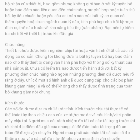
bộ phận của thiết bị, bao gồm nhưng không giới hạn ở bất kỳ tuyên bố
hoặc bảo đảm nào liên quan đến chức năng, sự phù hợp hoặc tuân thủ
bất kỳ tiêu chuẩn hoặc yêu cầu an toàn nào của bất kỳ cơ quan có
thẩm quyền hoặc ban ngành quản lý nào, tính phù hợp cho bất kỳ mục
đích cụ thể nào hoặc về khả năng tiêu thụ (sản phẩm). Bạn nên tự kiểm
tra chi tiết về thiết bị trước khi đấu giá.
Chức năng
Thiết bị chưa được kiểm nghiệm chịu tải hoặc vận hành ở tất cả các số
động cơ có sẵn. Chúng tôi không đưa ra bất kỳ tuyên bố hay bảo đảm
nào cho thấy thiết bị đang vận hành phù hợp với thông số kỹ thuật của
nhà sản xuất. Chưa có kiểm tra nào được tiến hành đối với bất kỳ
phương diện chức năng nào ngoài những phương diện đã được nêu rõ
ràng ở đây. Chỉ có một số hình ảnh đã được cung cấp cho các bộ phận
khung gầm riêng lẻ và có thể không cho thấy được tình trạng của toàn
bộ khung gầm nói chung.
Kích thước
Các số đo được đưa ra chỉ là ước tính. Kích thước chịu tải thực tế có
thể khác tùy theo chiều cao của xe tải/rơ-moóc và cấu hình/vị trí phần
máy chịu tải. Người mua có trách nhiệm đo tất cả các tải trọng trước khi
rời khỏi địa điểm đấu giá của chúng tôi để đảm bảo tải trọng đủ an
toàn để được vận chuyển. Người mua phải xác nhận tất cả các số đo.
Không dựa vào các số đo này để phục vụ mục đích vận chuyển.