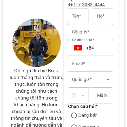
+61-7-3382-4444
Tên*
Họ*
Công ty*
Số điện thoại *
Email*
Đội ngũ Ritchie Bros.
luôn thẳng thắn và trung
Quốc gia*
thực, luôn tôn trọng
chúng tôi như cách
Tiểu bang/tỉnh*
Mã bưu chính/bưu điện*
chúng tôi tôn trọng
khách hàng. Họ luôn
Chọn câu hỏi
*
chuẩn bị sẵn dữ liệu và
Đang bán
thông tin chuyên sâu về
ngành để hướng dẫn và