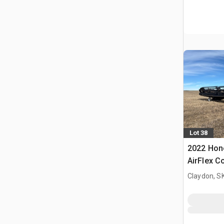
Lot 38
2022 Hone
AirFlex 
Claydon, S