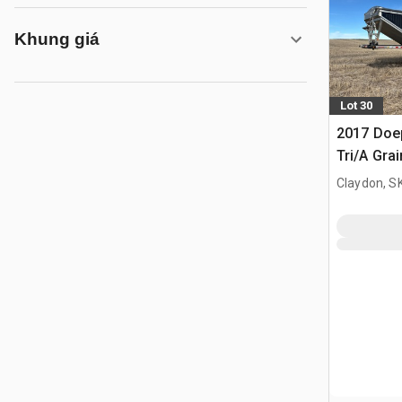
Khung giá
Lot 30
2017 Doep
Tri/A Grai
Claydon, S