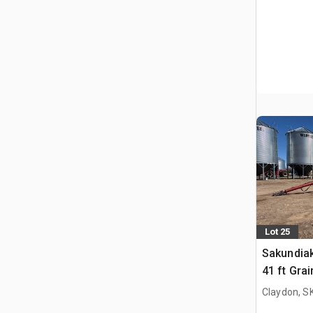
Lot 25
Sakundiak
41 ft Gra
Claydon, S