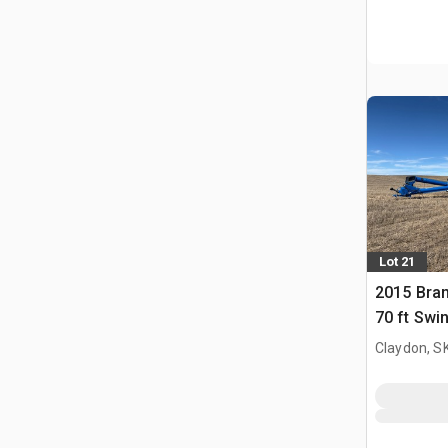
Lot 21
2015 Bran
70 ft Swi
Claydon, S