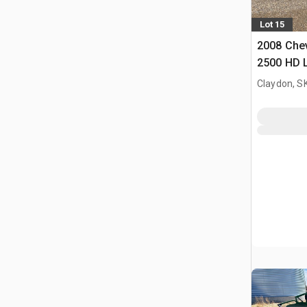
Lot 15
2008 Chev
2500 HD 
Pickup
Claydon, S