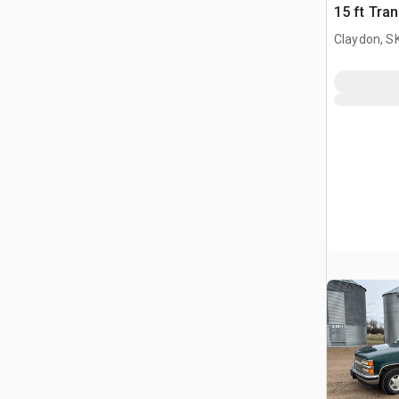
15 ft Tra
Conveyor
Claydon, S