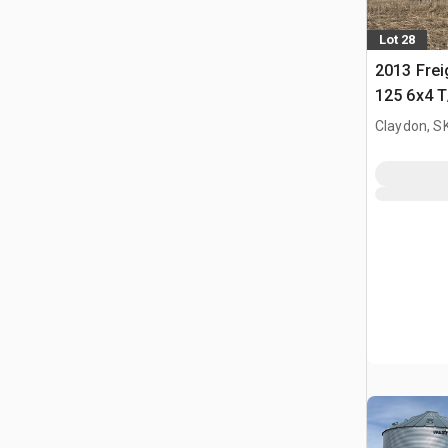
Lot 28
2013 Frei
125 6x4 T
Tractor
Claydon, S