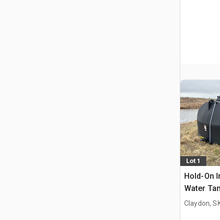
Lot 1
Hold-On I
Water Ta
Claydon, S