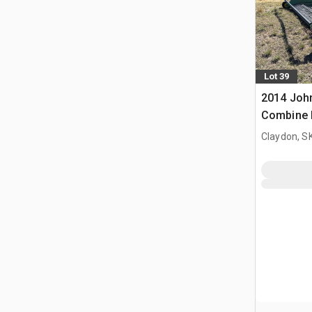
Lot 39
2014 Joh
Combine 
Claydon, S