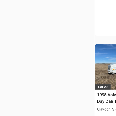
Lot 29
1998 Vol
Day Cab T
Claydon, S