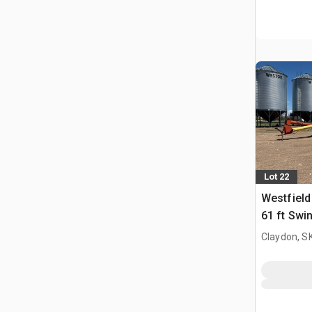
Lot 22
Westfield
61 ft Swi
Claydon, S