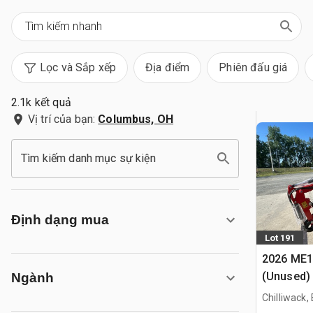
Lọc và Sắp xếp
Địa điểm
Phiên đấu giá
2.1k kết quả
Vị trí của bạn:
Columbus, OH
Tìm kiếm danh mục sự kiện
Định dạng mua
Lot 191
2026 ME1
(Unused)
Ngành
Chilliwack,