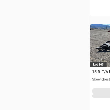
Lot 863
15 ft T/A U
Skeetchest