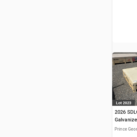
Lot 2023
2026 SD
Galvanize
Shelter (
Prince Geo