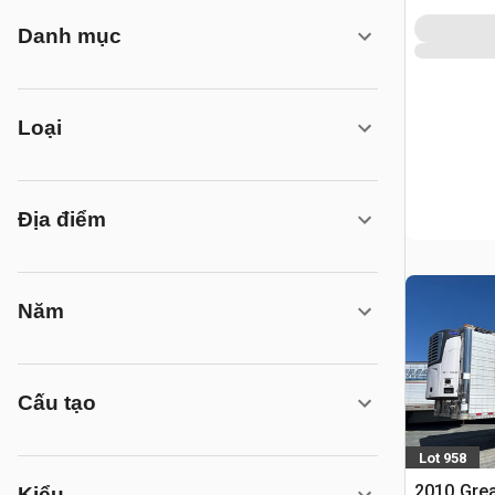
Danh mục
Loại
Địa điểm
Năm
Cấu tạo
Lot 958
2010 Grea
Kiểu