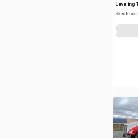
Leveling 
Buncher
Skeetchest