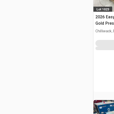
Lot 1023
2026 Eas
Gold Pre
(Unused)
Chilliwack,