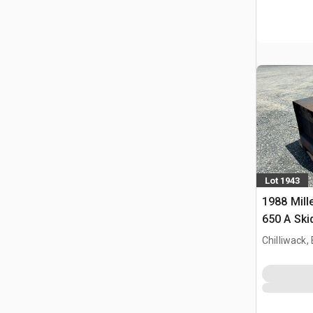
Lot 1943
1988 Mill
650 A Ski
Process E
Chilliwack,