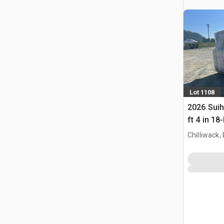
Lot 1108
2026 Sui
ft 4 in 1
(Unused)
Chilliwack,